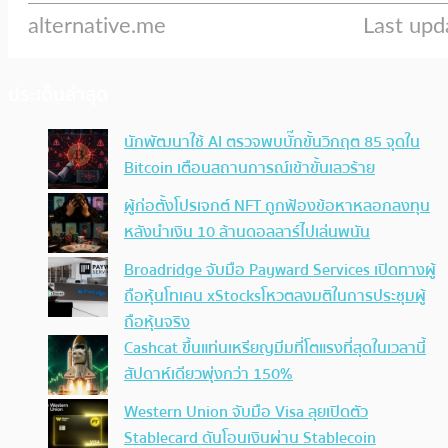
ประเด็นล่าสุด
นักพัฒนาใช้ AI ตรวจพบบั๊กขั้นวิกฤต 85 จุดใน
Bitcoin เตือนสถานการณ์เข้าขั้นเลวร้าย
ผู้ก่อตั้งโปรเจกต์ NFT ถูกฟ้องข้อหาหลอกลงทุน
หลังนำเงิน 10 ล้านดอลลาร์ไปเล่นพนัน
Broadridge จับมือ Payward Services เปิดทางผู้
ถือหุ้นโทเคน xStocksโหวตลงมติในการประชุมผู้
ถือหุ้นจริง
Cashcat ขึ้นแท่นเหรียญมีมที่โตแรงที่สุดในเวลานี้
สัปดาห์เดียวพุ่งกว่า 150%
Western Union จับมือ Visa ลุยเปิดตัว
Stablecard ดันโอนเงินผ่าน Stablecoin