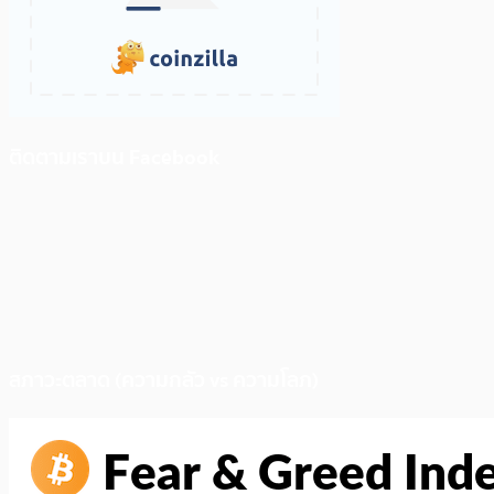
ติดตามเราบน Facebook
สภาวะตลาด (ความกลัว vs ความโลภ)