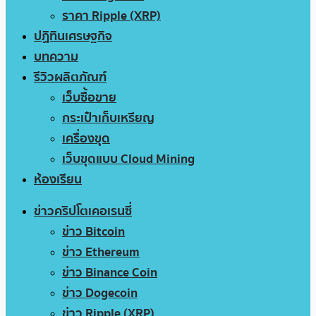
ราคา Ripple (XRP)
ปฏิทินเศรษฐกิจ
บทความ
รีวิวผลิตภัณฑ์
เว็บซื้อขาย
กระเป๋าเก็บเหรียญ
เครื่องขุด
เว็บขุดแบบ Cloud Mining
ห้องเรียน
ข่าวคริปโตเคอเรนซี่
ข่าว Bitcoin
ข่าว Ethereum
ข่าว Binance Coin
ข่าว Dogecoin
ข่าว Ripple (XRP)