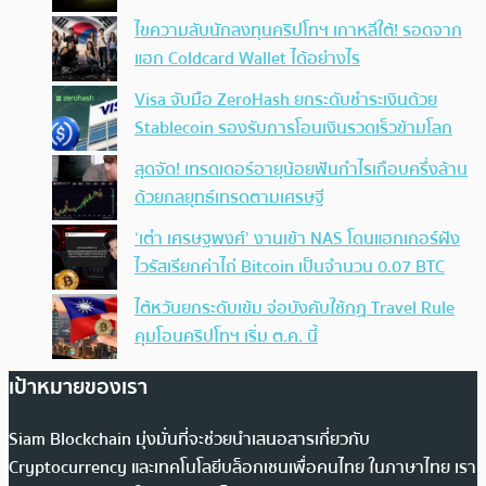
ไขความลับนักลงทุนคริปโทฯ เกาหลีใต้! รอดจาก
แฮก Coldcard Wallet ได้อย่างไร
Visa จับมือ ZeroHash ยกระดับชำระเงินด้วย
Stablecoin รองรับการโอนเงินรวดเร็วข้ามโลก
สุดจัด! เทรดเดอร์อายุน้อยฟันกำไรเกือบครึ่งล้าน
ด้วยกลยุทธ์เทรดตามเศรษฐี
‘เต๋า เศรษฐพงศ์’ งานเข้า NAS โดนแฮกเกอร์ฝัง
ไวรัสเรียกค่าไถ่ Bitcoin เป็นจำนวน 0.07 BTC
ไต้หวันยกระดับเข้ม จ่อบังคับใช้กฏ Travel Rule
คุมโอนคริปโทฯ เริ่ม ต.ค. นี้
เป้าหมายของเรา
Siam Blockchain มุ่งมั่นที่จะช่วยนำเสนอสารเกี่ยวกับ
Cryptocurrency และเทคโนโลยีบล็อกเชนเพื่อคนไทย ในภาษาไทย เรา