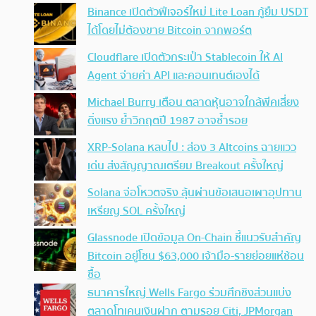
Binance เปิดตัวฟีเจอร์ใหม่ Lite Loan กู้ยืม USDT
ได้โดยไม่ต้องขาย Bitcoin จากพอร์ต
Cloudflare เปิดตัวกระเป๋า Stablecoin ให้ AI
Agent จ่ายค่า API และคอนเทนต์เองได้
Michael Burry เตือน ตลาดหุ้นอาจใกล้พีคเสี่ยง
ดิ่งแรง ย้ำวิกฤตปี 1987 อาจซ้ำรอย
XRP-Solana หลบไป : ส่อง 3 Altcoins ฉายแวว
เด่น ส่งสัญญาณเตรียม Breakout ครั้งใหญ่
Solana จ่อโหวตจริง ลุ้นผ่านข้อเสนอเผาอุปทาน
เหรียญ SOL ครั้งใหญ่
Glassnode เปิดข้อมูล On-Chain ชี้แนวรับสำคัญ
Bitcoin อยู่โซน $63,000 เจ้ามือ-รายย่อยแห่ช้อน
ซื้อ
ธนาคารใหญ่ Wells Fargo ร่วมศึกชิงส่วนแบ่ง
ตลาดโทเคนเงินฝาก ตามรอย Citi, JPMorgan