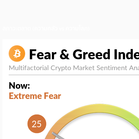
สภาวะตลาด (ความกลัว vs ความโลภ)