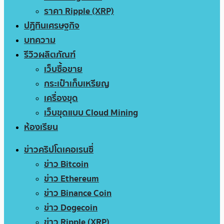
ราคา Ripple (XRP)
ปฏิทินเศรษฐกิจ
บทความ
รีวิวผลิตภัณฑ์
เว็บซื้อขาย
กระเป๋าเก็บเหรียญ
เครื่องขุด
เว็บขุดแบบ Cloud Mining
ห้องเรียน
ข่าวคริปโตเคอเรนซี่
ข่าว Bitcoin
ข่าว Ethereum
ข่าว Binance Coin
ข่าว Dogecoin
ข่าว Ripple (XRP)