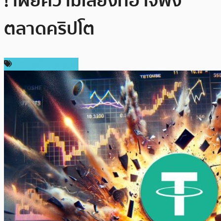
! เผยความเสี่ยงที่อาจพัง
ตลาดคริปโต
ข่าวคริปโตเคอเรนซี่