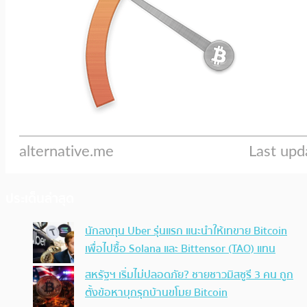
ประเด็นล่าสุด
นักลงทุน Uber รุ่นแรก แนะนำให้เทขาย Bitcoin
เพื่อไปซื้อ Solana และ Bittensor (TAO) แทน
สหรัฐฯ เริ่มไม่ปลอดภัย? ชายชาวมิสซูรี 3 คน ถูก
ตั้งข้อหาบุกรุกบ้านขโมย Bitcoin