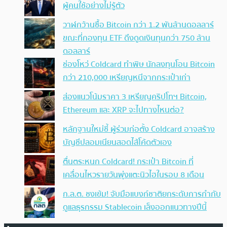
ผู้คนใช้อย่างไม่รู้ตัว
วาฬกว้านซื้อ Bitcoin กว่า 1.2 พันล้านดอลลาร์
ขณะที่กองทุน ETF ดึงดูดเงินทุนกว่า 750 ล้าน
ดอลลาร์
ช่องโหว่ Coldcard ทำพิษ นักลงทุนโอน Bitcoin
กว่า 210,000 เหรียญหนีจากกระเป๋าเก่า
ส่องแนวโน้มราคา 3 เหรียญคริปโทฯ Bitcoin,
Ethereum และ XRP จะไปทางไหนต่อ?
หลักฐานใหม่ชี้ ผู้ร่วมก่อตั้ง Coldcard อาจสร้าง
บัญชีปลอมเนียนสอดไส้โค้ดตัวเอง
ตื่นตระหนก Coldcard! กระเป๋า Bitcoin ที่
เคลื่อนไหวรายวันพุ่งแตะนิวไฮในรอบ 8 เดือน
ก.ล.ต. ชงเข้ม! จับมือแบงก์ชาติยกระดับการกำกับ
ดูแลธุรกรรม Stablecoin เล็งออกแนวทางปีนี้