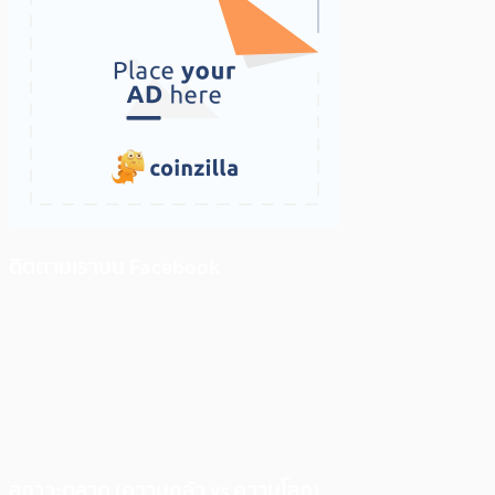
ติดตามเราบน Facebook
สภาวะตลาด (ความกลัว vs ความโลภ)