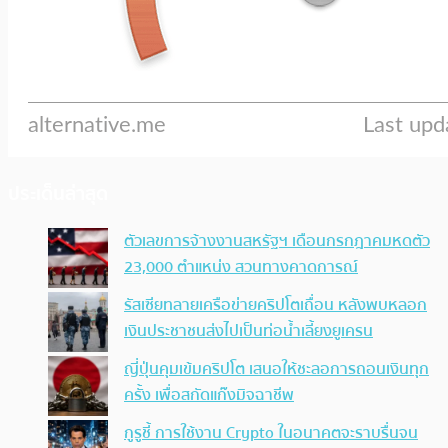
ประเด็นล่าสุด
ตัวเลขการจ้างงานสหรัฐฯ เดือนกรกฎาคมหดตัว
23,000 ตำแหน่ง สวนทางคาดการณ์
รัสเซียทลายเครือข่ายคริปโตเถื่อน หลังพบหลอก
เงินประชาชนส่งไปเป็นท่อน้ำเลี้ยงยูเครน
ญี่ปุ่นคุมเข้มคริปโต เสนอให้ชะลอการถอนเงินทุก
ครั้ง เพื่อสกัดแก๊งมิจฉาชีพ
กูรูชี้ การใช้งาน Crypto ในอนาคตจะราบรื่นจน