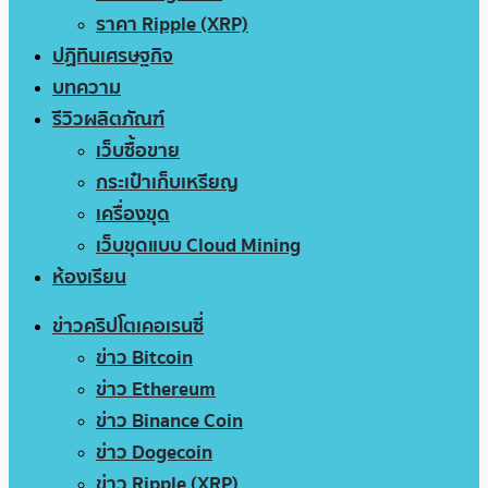
ราคา Ripple (XRP)
ปฏิทินเศรษฐกิจ
บทความ
รีวิวผลิตภัณฑ์
เว็บซื้อขาย
กระเป๋าเก็บเหรียญ
เครื่องขุด
เว็บขุดแบบ Cloud Mining
ห้องเรียน
ข่าวคริปโตเคอเรนซี่
ข่าว Bitcoin
ข่าว Ethereum
ข่าว Binance Coin
ข่าว Dogecoin
ข่าว Ripple (XRP)