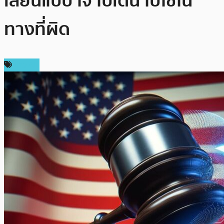
เลียนแบบ โจ ไบเดน ไปใช้ใน
ทางที่ผิด
ข่าว AI