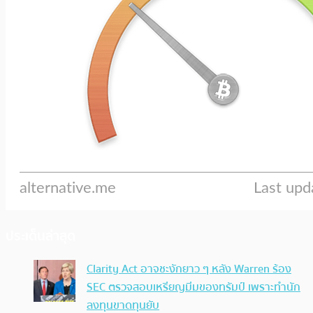
ประเด็นล่าสุด
Clarity Act อาจชะงักยาว ๆ หลัง Warren ร้อง
SEC ตรวจสอบเหรียญมีมของทรัมป์ เพราะทำนัก
ลงทุนขาดทุนยับ