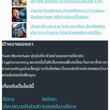
ลง 99% หันลงทุน ใน Ethereum แทนถึง 3 เท่า
Charles Hoskinson ปลุกพลังคอมมูฯ Cardano
ลั่นต้องการพา ADA กลับมาเป็นผู้ชนะ
นักขุด Bitcoin สาย Solo เจอบล็อก รับทรัพย์คน
เดียว 6.6 ล้านบาท ไม่สนวิกฤตศรัทธาคริปโทฯ
เป้าหมายของเรา
Siam Blockchain มุ่งมั่นที่จะช่วยนำเสนอสารเกี่ยวกับ
Cryptocurrency และเทคโนโลยีบล็อกเชนเพื่อคนไทย ในภาษาไทย เรา
รวบรวมข้อมูลส่วนใหญ่จากเว็บไซต์และเว็บบอร์ดต่างประเทศและนำมา
แปลส่งตรงถึงฟีดคุณ
เกี่ยวกับเว็บไซต์นี้
ทีมงาน
ติดต่อเรา
นโยบายความเป็นส่วนตัว
ข้อตกลงในการใช้งาน