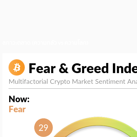
สภาวะตลาด (ความกลัว vs ความโลภ)