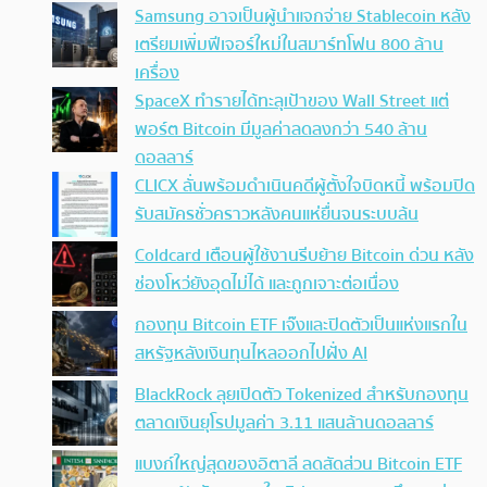
Samsung อาจเป็นผู้นำแจกจ่าย Stablecoin หลัง
เตรียมเพิ่มฟีเจอร์ใหม่ในสมาร์ทโฟน 800 ล้าน
เครื่อง
SpaceX ทำรายได้ทะลุเป้าของ Wall Street แต่
พอร์ต Bitcoin มีมูลค่าลดลงกว่า 540 ล้าน
ดอลลาร์
CLICX ลั่นพร้อมดำเนินคดีผู้ตั้งใจบิดหนี้ พร้อมปิด
รับสมัครชั่วคราวหลังคนแห่ยื่นจนระบบล้น
Coldcard เตือนผู้ใช้งานรีบย้าย Bitcoin ด่วน หลัง
ช่องโหว่ยังอุดไม่ได้ และถูกเจาะต่อเนื่อง
กองทุน Bitcoin ETF เจ๊งและปิดตัวเป็นแห่งแรกใน
สหรัฐหลังเงินทุนไหลออกไปฝั่ง AI
BlackRock ลุยเปิดตัว Tokenized สำหรับกองทุน
ตลาดเงินยุโรปมูลค่า 3.11 แสนล้านดอลลาร์
แบงก์ใหญ่สุดของอิตาลี ลดสัดส่วน Bitcoin ETF