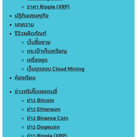
ราคา Ripple (XRP)
ปฏิทินเศรษฐกิจ
บทความ
รีวิวผลิตภัณฑ์
เว็บซื้อขาย
กระเป๋าเก็บเหรียญ
เครื่องขุด
เว็บขุดแบบ Cloud Mining
ห้องเรียน
ข่าวคริปโตเคอเรนซี่
ข่าว Bitcoin
ข่าว Ethereum
ข่าว Binance Coin
ข่าว Dogecoin
ข่าว Ripple (XRP)