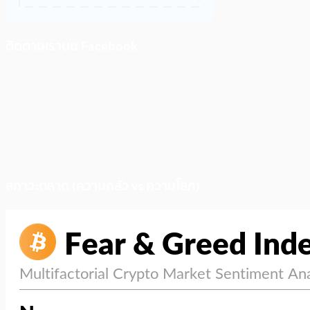
ติดตามเราบน Facebook
สภาวะตลาด (ความกลัว vs ความโลภ)