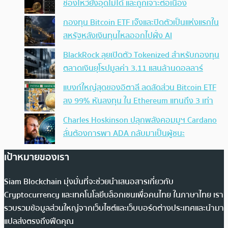
ช่องโหว่ยังอุดไม่ได้ และถูกเจาะต่อเนื่อง
กองทุน Bitcoin ETF เจ๊งและปิดตัวเป็นแห่งแรกใน
สหรัฐหลังเงินทุนไหลออกไปฝั่ง AI
BlackRock ลุยเปิดตัว Tokenized สำหรับกองทุน
ตลาดเงินยุโรปมูลค่า 3.11 แสนล้านดอลลาร์
แบงก์ใหญ่สุดของอิตาลี ลดสัดส่วน Bitcoin ETF
ลง 99% หันลงทุน ใน Ethereum แทนถึง 3 เท่า
Charles Hoskinson ปลุกพลังคอมมูฯ Cardano
ลั่นต้องการพา ADA กลับมาเป็นผู้ชนะ
เป้าหมายของเรา
Siam Blockchain มุ่งมั่นที่จะช่วยนำเสนอสารเกี่ยวกับ
Cryptocurrency และเทคโนโลยีบล็อกเชนเพื่อคนไทย ในภาษาไทย เรา
รวบรวมข้อมูลส่วนใหญ่จากเว็บไซต์และเว็บบอร์ดต่างประเทศและนำมา
แปลส่งตรงถึงฟีดคุณ