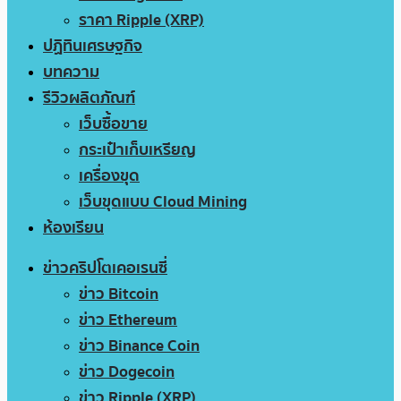
ราคา Ripple (XRP)
ปฏิทินเศรษฐกิจ
บทความ
รีวิวผลิตภัณฑ์
เว็บซื้อขาย
กระเป๋าเก็บเหรียญ
เครื่องขุด
เว็บขุดแบบ Cloud Mining
ห้องเรียน
ข่าวคริปโตเคอเรนซี่
ข่าว Bitcoin
ข่าว Ethereum
ข่าว Binance Coin
ข่าว Dogecoin
ข่าว Ripple (XRP)