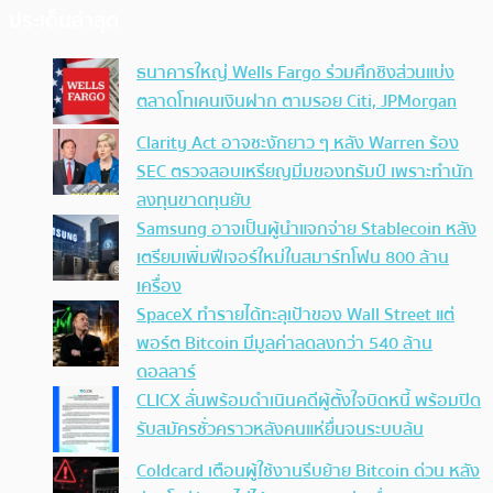
ประเด็นล่าสุด
ธนาคารใหญ่ Wells Fargo ร่วมศึกชิงส่วนแบ่ง
ตลาดโทเคนเงินฝาก ตามรอย Citi, JPMorgan
Clarity Act อาจชะงักยาว ๆ หลัง Warren ร้อง
SEC ตรวจสอบเหรียญมีมของทรัมป์ เพราะทำนัก
ลงทุนขาดทุนยับ
Samsung อาจเป็นผู้นำแจกจ่าย Stablecoin หลัง
เตรียมเพิ่มฟีเจอร์ใหม่ในสมาร์ทโฟน 800 ล้าน
เครื่อง
SpaceX ทำรายได้ทะลุเป้าของ Wall Street แต่
พอร์ต Bitcoin มีมูลค่าลดลงกว่า 540 ล้าน
ดอลลาร์
CLICX ลั่นพร้อมดำเนินคดีผู้ตั้งใจบิดหนี้ พร้อมปิด
รับสมัครชั่วคราวหลังคนแห่ยื่นจนระบบล้น
Coldcard เตือนผู้ใช้งานรีบย้าย Bitcoin ด่วน หลัง