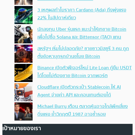
3 เหตุผลทำไมราคา Cardano (Ada) ถึงพุ่งแรง
22% ในสัปดาห์เดียว
นักลงทุน Uber รุ่นแรก แนะนำให้เทขาย Bitcoin
เพื่อไปซื้อ Solana และ Bittensor (TAO) แทน
สหรัฐฯ เริ่มไม่ปลอดภัย? ชายชาวมิสซูรี 3 คน ถูก
ตั้งข้อหาบุกรุกบ้านขโมย Bitcoin
Binance เปิดตัวฟีเจอร์ใหม่ Lite Loan กู้ยืม USDT
ได้โดยไม่ต้องขาย Bitcoin จากพอร์ต
Cloudflare เปิดตัวกระเป๋า Stablecoin ให้ AI
Agent จ่ายค่า API และคอนเทนต์เองได้
Michael Burry เตือน ตลาดหุ้นอาจใกล้พีคเสี่ยง
ดิ่งแรง ย้ำวิกฤตปี 1987 อาจซ้ำรอย
เป้าหมายของเรา