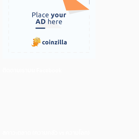
ติดตามเราบน Facebook
สภาวะตลาด (ความกลัว vs ความโลภ)