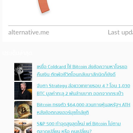
ประเด็นล่าสุด
เหยื่อ Coldcard ใช้ Bitcoin ส่งข้อความหาโจรขอ
คืนเงิน ตัดพ้อชีวิตโอนกลับมาสักนิดก็ยังดี
จับตา Strategy ส่อแววเทขายรอบ 4 ? โอน 1,030
BTC มูลค่าทะลุ 2 พันล้านบาท ออกจากกระเป๋า
Bitcoin ทรงตัว $64,000 สวนทางหุ้นสหรัฐฯ ATH
หลังข้อตกลงฮอร์มุซใกล้ยุติ
S&P 500 ทำจุดสูงสุดใหม่ แต่ Bitcoin ไม่ตาม
ตลาดเปลี่ยน หรือ คนเปลี่ยน?