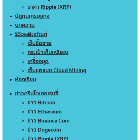
ราคา Ripple (XRP)
ปฏิทินเศรษฐกิจ
บทความ
รีวิวผลิตภัณฑ์
เว็บซื้อขาย
กระเป๋าเก็บเหรียญ
เครื่องขุด
เว็บขุดแบบ Cloud Mining
ห้องเรียน
ข่าวคริปโตเคอเรนซี่
ข่าว Bitcoin
ข่าว Ethereum
ข่าว Binance Coin
ข่าว Dogecoin
ข่าว Ripple (XRP)