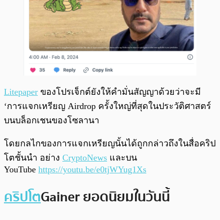
Litepaper
ของโปรเจ็กต์ยังให้คำมั่นสัญญาด้วยว่าจะมี
‘การแจกเหรียญ Airdrop ครั้งใหญ่ที่สุดในประวัติศาสตร์
บนบล็อกเชนของโซลานา
โดยกลไกของการแจกเหรียญนั้นได้ถูกกล่าวถึงในสื่อคริป
โตชั้นนำ อย่าง
CryptoNews
และบน
YouTube
https://youtu.be/e0tjWYug1Xs
คริปโต
Gainer ยอดนิยมในวันนี้