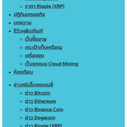
ราคา Ripple (XRP)
ปฏิทินเศรษฐกิจ
บทความ
รีวิวผลิตภัณฑ์
เว็บซื้อขาย
กระเป๋าเก็บเหรียญ
เครื่องขุด
เว็บขุดแบบ Cloud Mining
ห้องเรียน
ข่าวคริปโตเคอเรนซี่
ข่าว Bitcoin
ข่าว Ethereum
ข่าว Binance Coin
ข่าว Dogecoin
ข่าว Ripple (XRP)