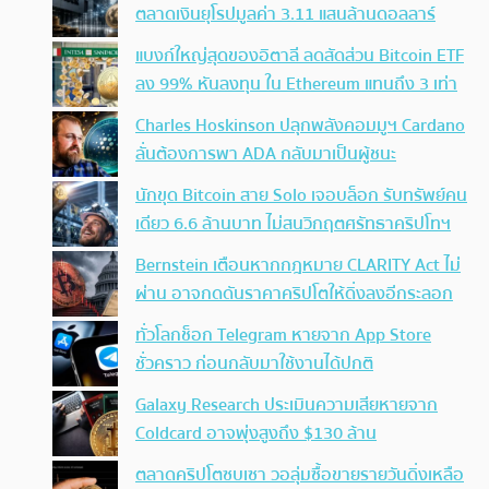
ตลาดเงินยุโรปมูลค่า 3.11 แสนล้านดอลลาร์
แบงก์ใหญ่สุดของอิตาลี ลดสัดส่วน Bitcoin ETF
ลง 99% หันลงทุน ใน Ethereum แทนถึง 3 เท่า
Charles Hoskinson ปลุกพลังคอมมูฯ Cardano
ลั่นต้องการพา ADA กลับมาเป็นผู้ชนะ
นักขุด Bitcoin สาย Solo เจอบล็อก รับทรัพย์คน
เดียว 6.6 ล้านบาท ไม่สนวิกฤตศรัทธาคริปโทฯ
Bernstein เตือนหากกฎหมาย CLARITY Act ไม่
ผ่าน อาจกดดันราคาคริปโตให้ดิ่งลงอีกระลอก
ทั่วโลกช็อก Telegram หายจาก App Store
ชั่วคราว ก่อนกลับมาใช้งานได้ปกติ
Galaxy Research ประเมินความเสียหายจาก
Coldcard อาจพุ่งสูงถึง $130 ล้าน
ตลาดคริปโตซบเซา วอลุ่มซื้อขายรายวันดิ่งเหลือ