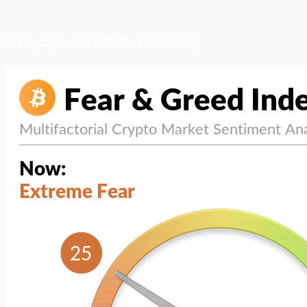
สภาวะตลาด (ความกลัว vs ความโลภ)