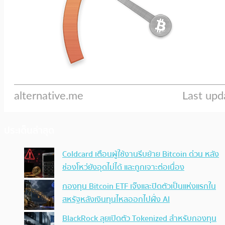
ประเด็นล่าสุด
Coldcard เตือนผู้ใช้งานรีบย้าย Bitcoin ด่วน หลัง
ช่องโหว่ยังอุดไม่ได้ และถูกเจาะต่อเนื่อง
กองทุน Bitcoin ETF เจ๊งและปิดตัวเป็นแห่งแรกใน
สหรัฐหลังเงินทุนไหลออกไปฝั่ง AI
BlackRock ลุยเปิดตัว Tokenized สำหรับกองทุน