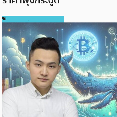
ราคาพุ่งกระฉูด
ข่าว Bitcoin
,
ข่าวคริปโตเคอเรนซี่