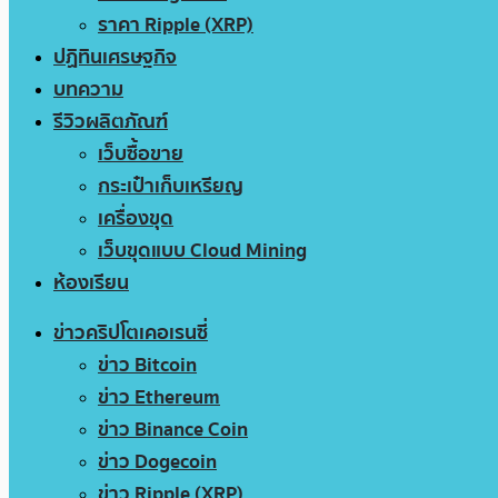
ราคา Ripple (XRP)
ปฏิทินเศรษฐกิจ
บทความ
รีวิวผลิตภัณฑ์
เว็บซื้อขาย
กระเป๋าเก็บเหรียญ
เครื่องขุด
เว็บขุดแบบ Cloud Mining
ห้องเรียน
ข่าวคริปโตเคอเรนซี่
ข่าว Bitcoin
ข่าว Ethereum
ข่าว Binance Coin
ข่าว Dogecoin
ข่าว Ripple (XRP)