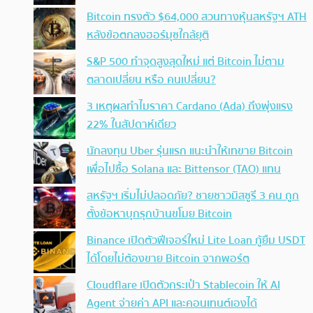
Bitcoin ทรงตัว $64,000 สวนทางหุ้นสหรัฐฯ ATH
หลังข้อตกลงฮอร์มุซใกล้ยุติ
S&P 500 ทำจุดสูงสุดใหม่ แต่ Bitcoin ไม่ตาม
ตลาดเปลี่ยน หรือ คนเปลี่ยน?
3 เหตุผลทำไมราคา Cardano (Ada) ถึงพุ่งแรง
22% ในสัปดาห์เดียว
นักลงทุน Uber รุ่นแรก แนะนำให้เทขาย Bitcoin
เพื่อไปซื้อ Solana และ Bittensor (TAO) แทน
สหรัฐฯ เริ่มไม่ปลอดภัย? ชายชาวมิสซูรี 3 คน ถูก
ตั้งข้อหาบุกรุกบ้านขโมย Bitcoin
Binance เปิดตัวฟีเจอร์ใหม่ Lite Loan กู้ยืม USDT
ได้โดยไม่ต้องขาย Bitcoin จากพอร์ต
Cloudflare เปิดตัวกระเป๋า Stablecoin ให้ AI
Agent จ่ายค่า API และคอนเทนต์เองได้