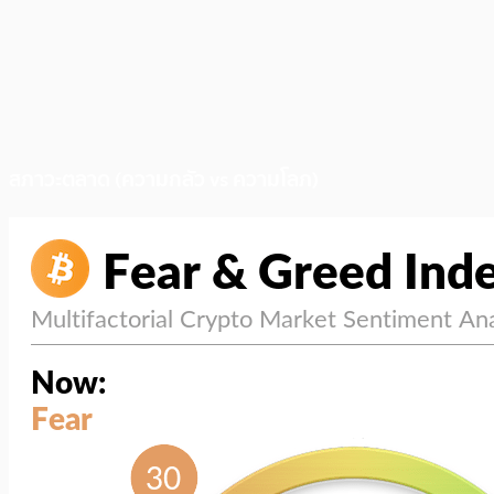
สภาวะตลาด (ความกลัว vs ความโลภ)