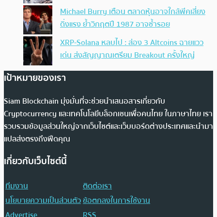
Michael Burry เตือน ตลาดหุ้นอาจใกล้พีคเสี่ยง
ดิ่งแรง ย้ำวิกฤตปี 1987 อาจซ้ำรอย
XRP-Solana หลบไป : ส่อง 3 Altcoins ฉายแวว
เด่น ส่งสัญญาณเตรียม Breakout ครั้งใหญ่
เป้าหมายของเรา
Siam Blockchain มุ่งมั่นที่จะช่วยนำเสนอสารเกี่ยวกับ
Cryptocurrency และเทคโนโลยีบล็อกเชนเพื่อคนไทย ในภาษาไทย เรา
รวบรวมข้อมูลส่วนใหญ่จากเว็บไซต์และเว็บบอร์ดต่างประเทศและนำมา
แปลส่งตรงถึงฟีดคุณ
เกี่ยวกับเว็บไซต์นี้
ทีมงาน
ติดต่อเรา
นโยบายความเป็นส่วนตัว
ข้อตกลงในการใช้งาน
Advertise
RSS