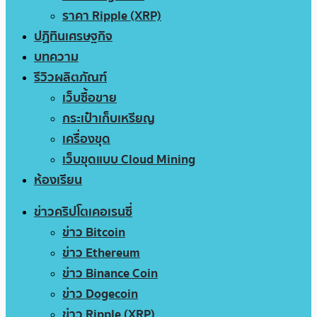
ราคา Ripple (XRP)
ปฏิทินเศรษฐกิจ
บทความ
รีวิวผลิตภัณฑ์
เว็บซื้อขาย
กระเป๋าเก็บเหรียญ
เครื่องขุด
เว็บขุดแบบ Cloud Mining
ห้องเรียน
ข่าวคริปโตเคอเรนซี่
ข่าว Bitcoin
ข่าว Ethereum
ข่าว Binance Coin
ข่าว Dogecoin
ข่าว Ripple (XRP)