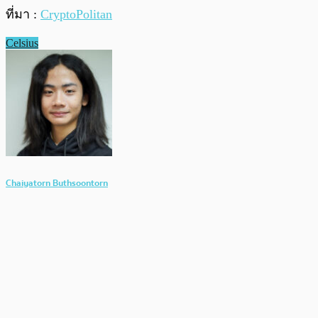
ที่มา :
CryptoPolitan
Celsius
Chaiyatorn Buthsoontorn