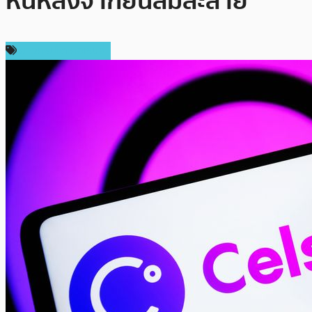
หนี้หลังจากยื่นล้มละลาย
ข่าวคริปโตเคอเรนซี่