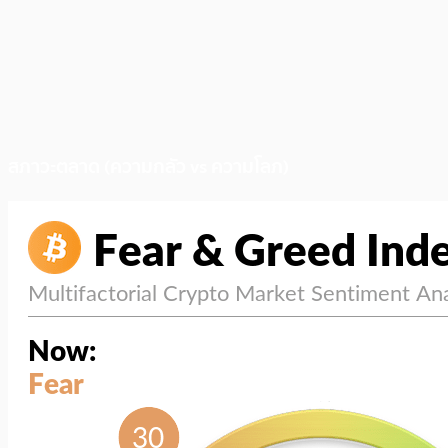
สภาวะตลาด (ความกลัว vs ความโลภ)