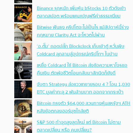
Binance รุกหนัก เพิ่มหุ้น bStocks 10 ตัวดังเข้า
ตลาดสปอต พร้อมแคมเปญฟรีค่าธรรมเนียม
Bitwise ฟันธง คริปโตจะไม่เป็นไร แม้สัปดาห์นี้ร่าง
กฎหมาย Clarity Act จะโหวตไม่ผ่าน
‘อ.ตั๊ม’ ถอดปลั้ก Blockclock เก็บเข้าตู้ หวั่นพิษ
Coldcard ลุกลามสู่อุปกรณ์คริปโทฯ ในบ้าน
เหยื่อ Coldcard ใช้ Bitcoin ส่งข้อความหาโจรขอ
คืนเงิน ตัดพ้อชีวิตโอนกลับมาสักนิดก็ยังดี
จับตา Strategy ส่อแววเทขายรอบ 4 ? โอน 1,030
BTC มูลค่าทะลุ 2 พันล้านบาท ออกจากกระเป๋า
Bitcoin ทรงตัว $64,000 สวนทางหุ้นสหรัฐฯ ATH
หลังข้อตกลงฮอร์มุซใกล้ยุติ
S&P 500 ทำจุดสูงสุดใหม่ แต่ Bitcoin ไม่ตาม
ตลาดเปลี่ยน หรือ คนเปลี่ยน?