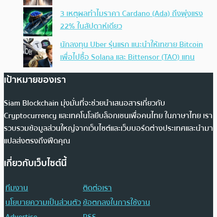
3 เหตุผลทำไมราคา Cardano (Ada) ถึงพุ่งแรง
22% ในสัปดาห์เดียว
นักลงทุน Uber รุ่นแรก แนะนำให้เทขาย Bitcoin
เพื่อไปซื้อ Solana และ Bittensor (TAO) แทน
เป้าหมายของเรา
Siam Blockchain มุ่งมั่นที่จะช่วยนำเสนอสารเกี่ยวกับ
Cryptocurrency และเทคโนโลยีบล็อกเชนเพื่อคนไทย ในภาษาไทย เรา
รวบรวมข้อมูลส่วนใหญ่จากเว็บไซต์และเว็บบอร์ดต่างประเทศและนำมา
แปลส่งตรงถึงฟีดคุณ
เกี่ยวกับเว็บไซต์นี้
ทีมงาน
ติดต่อเรา
นโยบายความเป็นส่วนตัว
ข้อตกลงในการใช้งาน
Advertise
RSS