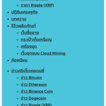
ราคา Ripple (XRP)
ปฏิทินเศรษฐกิจ
บทความ
รีวิวผลิตภัณฑ์
เว็บซื้อขาย
กระเป๋าเก็บเหรียญ
เครื่องขุด
เว็บขุดแบบ Cloud Mining
ห้องเรียน
ข่าวคริปโตเคอเรนซี่
ข่าว Bitcoin
ข่าว Ethereum
ข่าว Binance Coin
ข่าว Dogecoin
ข่าว Ripple (XRP)