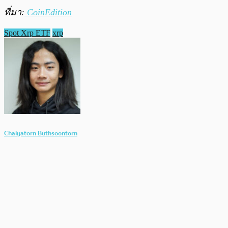
ที่มา:
CoinEdition
Spot Xrp ETF
xrp
Chaiyatorn Buthsoontorn