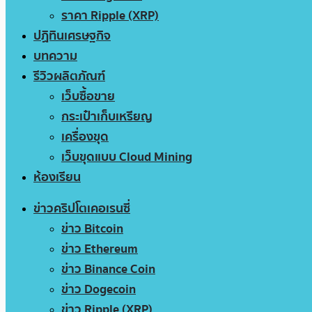
ราคา Ripple (XRP)
ปฏิทินเศรษฐกิจ
บทความ
รีวิวผลิตภัณฑ์
เว็บซื้อขาย
กระเป๋าเก็บเหรียญ
เครื่องขุด
เว็บขุดแบบ Cloud Mining
ห้องเรียน
ข่าวคริปโตเคอเรนซี่
ข่าว Bitcoin
ข่าว Ethereum
ข่าว Binance Coin
ข่าว Dogecoin
ข่าว Ripple (XRP)