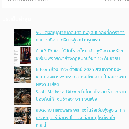
ประเด็นล่าสุด
SOL ส่งสัญญาณกลับตัว ทะลุเส้นขาลงที่กดราคา
นาน 3 เดือน เตรียมพุ่งอย่างรุนแรง
CLARITY Act ได้วันโหวตใหม่แล้ว วุฒิสภาสหรัฐฯ
เตรียมพิจารณาร่างกฎหมายวันที่ 15 กันยายน
Bitcoin ร่วง 35% ตั้งแต่ปี 2025 สวนทางทอง-
เงิน-ทองแดงพุ่งแรง ดันคริปโตกลายเป็นสินทรัพย์
ผลงานแย่สุด
Scott Melker ชี้ Bitcoin ไม่ได้ทำให้รวยเร็ว แต่ช่วย
ป้องกันให้ “จนช้าลง” จากเงินเฟ้อ
ยอดขาย Hardware Wallet ในรัสเซียพุ่งสูง 2 เท่า
นักลงทุนแห่ถือคริปโตเอง ก่อนกฎใหม่เริ่มใช้
ก.ย.นี้