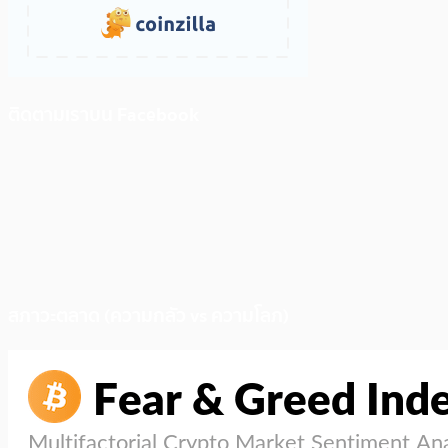
ติดตามเราบน Facebook
สภาวะตลาด (ความกลัว vs ความโลภ)