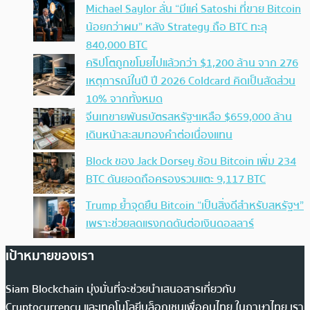
Michael Saylor ลั่น “มีแค่ Satoshi ที่ขาย Bitcoin
น้อยกว่าผม” หลัง Strategy ถือ BTC ทะลุ
840,000 BTC
คริปโตถูกขโมยไปแล้วกว่า $1,200 ล้าน จาก 276
เหตุการณ์ในปี ปี 2026 Coldcard คิดเป็นสัดส่วน
10% จากทั้งหมด
จีนเทขายพันธบัตรสหรัฐฯเหลือ $659,000 ล้าน
เดินหน้าสะสมทองคำต่อเนื่องแทน
Block ของ Jack Dorsey ช้อน Bitcoin เพิ่ม 234
BTC ดันยอดถือครองรวมแตะ 9,117 BTC
Trump ย้ำจุดยืน Bitcoin “เป็นสิ่งดีสำหรับสหรัฐฯ”
เพราะช่วยลดแรงกดดันต่อเงินดอลลาร์
เป้าหมายของเรา
Siam Blockchain มุ่งมั่นที่จะช่วยนำเสนอสารเกี่ยวกับ
Cryptocurrency และเทคโนโลยีบล็อกเชนเพื่อคนไทย ในภาษาไทย เรา