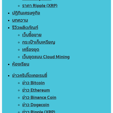
ราคา Ripple (XRP)
ปฏิทินเศรษฐกิจ
บทความ
รีวิวผลิตภัณฑ์
เว็บซื้อขาย
กระเป๋าเก็บเหรียญ
เครื่องขุด
เว็บขุดแบบ Cloud Mining
ห้องเรียน
ข่าวคริปโตเคอเรนซี่
ข่าว Bitcoin
ข่าว Ethereum
ข่าว Binance Coin
ข่าว Dogecoin
ข่าว Ripple (XRP)