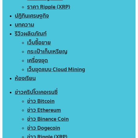
ราคา Ripple (XRP)
ปฏิทินเศรษฐกิจ
บทความ
รีวิวผลิตภัณฑ์
เว็บซื้อขาย
กระเป๋าเก็บเหรียญ
เครื่องขุด
เว็บขุดแบบ Cloud Mining
ห้องเรียน
ข่าวคริปโตเคอเรนซี่
ข่าว Bitcoin
ข่าว Ethereum
ข่าว Binance Coin
ข่าว Dogecoin
ข่าว Ripple (XRP)