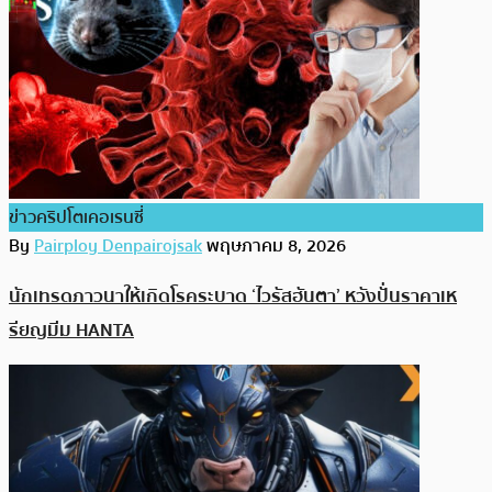
ข่าวคริปโตเคอเรนซี่
By
Pairploy Denpairojsak
พฤษภาคม 8, 2026
นักเทรดภาวนาให้เกิดโรคระบาด ‘ไวรัสฮันตา’ หวังปั่นราคาเห
รียญมีม HANTA