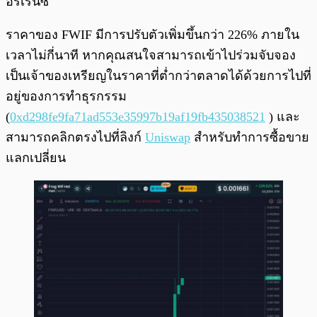
อร์เรนซี่
ราคาของ FWIF มีการปรับตัวเพิ่มขึ้นกว่า 226% ภายใน
เวลาไม่กี่นาที หากคุณสนใจสามารถเข้าไปร่วมจับจอง
เป็นเจ้าของเหรียญในราคาที่ต่ำกว่าตลาดได้ด้วยการไปที่
อยู่ของการทำธุรกรรม
(
0xd298fe9fa71ad553e35997b19af19fb435038521
) และ
สามารถคลิกตรงไปที่ลิงก์
Uniswap
สำหรับทำการซื้อขาย
แลกเปลี่ยน