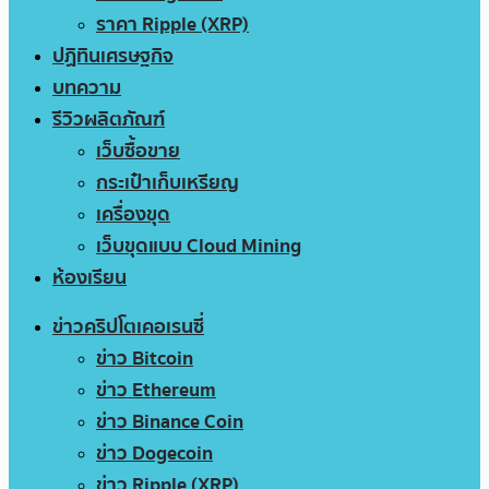
ราคา Ripple (XRP)
ปฏิทินเศรษฐกิจ
บทความ
รีวิวผลิตภัณฑ์
เว็บซื้อขาย
กระเป๋าเก็บเหรียญ
เครื่องขุด
เว็บขุดแบบ Cloud Mining
ห้องเรียน
ข่าวคริปโตเคอเรนซี่
ข่าว Bitcoin
ข่าว Ethereum
ข่าว Binance Coin
ข่าว Dogecoin
ข่าว Ripple (XRP)