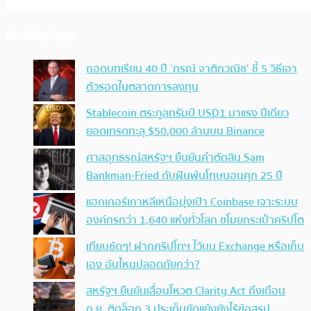
ประเด็นล่าสุด
ถอดบทเรียน 40 ปี ‘กรณ์ จาติกวณิช’ ชี้ 5 วิธีเอา
ตัวรอดในตลาดการลงทุน
Stablecoin ตระกูลทรัมป์ USD1 มาแรง ปีเดียว
ยอดเทรดทะลุ $50,000 ล้านบน Binance
ศาลอุทธรณ์สหรัฐฯ ยืนยันคำตัดสิน Sam
Bankman-Fried ดับฝันพ้นโทษนอนคุก 25 ปี
แฮกเกอร์เกาหลีเหนือมุ่งเป้า Coinbase เจาะระบบ
องค์กรกว่า 1,640 แห่งทั่วโลก ขโมยกระเป๋าคริปโต
เทียบชัดๆ! ฝากคริปโทฯ ไว้บน Exchange หรือเก็บ
เอง อันไหนปลอดภัยกว่า?
สหรัฐฯ ยืนยันเลื่อนโหวต Clarity Act ถึงเดือน
ก.ย. ติดล็อก 3 ประเด็นขัดแย้งยังไร้ข้อสรุป