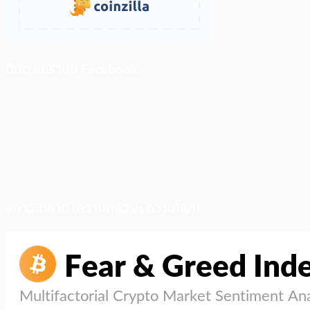
ติดตามเราบน Facebook
สภาวะตลาด (ความกลัว vs ความโลภ)