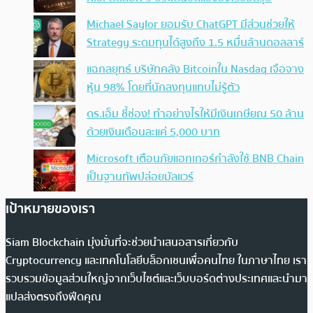
Michael Saylor ยอมรับ ChatGPT มีส่วนช่วยให้
Strategy ระดมทุนได้สูงถึง 1.5 หมื่นล้านดอลลาร์
แฉกลยุทธ์ บริษัทคลัง Bitcoinใน Nasdaq เจือจาง
หุ้น 98% โดยที่นักลงทุนแทบไม่รู้ตัว
ดร.เอ็ม ชี้ช่อง! ทำอย่างไรให้มีเงินเกษียณ 50 ล้าน
ด้วยเงินเดือนละแค่ 5,000 บาท
Microsoft เตือนภัยแฮกเกอร์กำลังใช้ BNB Chain
เป็นฐานทัพปล่อยมัลแวร์
เป้าหมายของเรา
Siam Blockchain มุ่งมั่นที่จะช่วยนำเสนอสารเกี่ยวกับ
Cryptocurrency และเทคโนโลยีบล็อกเชนเพื่อคนไทย ในภาษาไทย เรา
รวบรวมข้อมูลส่วนใหญ่จากเว็บไซต์และเว็บบอร์ดต่างประเทศและนำมา
แปลส่งตรงถึงฟีดคุณ