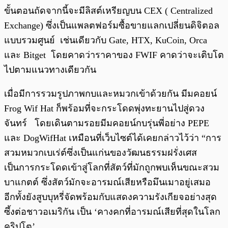
ขั้นตอนถัดจากนี้จะมีลิสต์เหรียญบน CEX ( Centralized
Exchange) ซึ่งเป็นแพลตฟอร์มซื้อขายแลกเปลี่ยนดิจิตอล
แบบรวมศูนย์ เช่นเดียวกับ Gate, HTX, KuCoin, Orca
และ Bitget โดยคาดว่าราคาของ FWIF คาดว่าจะเติบโต
ไปตามแนวทางเดียวกัน
เมื่อมีการรวมรูปภาพกบและหมวกเข้าด้วยกัน มีมคอยน์
Frog Wif Hat ก็พร้อมที่จะกระโดดพุ่งทะยานไปสู่ดวง
จันทร์ โดยเดินตามรอยมีมคอยน์กบรุ่นพี่อย่าง PEPE
และ DogWifHat เหมือนที่เว็บไซต์ได้เคยกล่าวไว้ว่า “การ
สวมหมวกเบเร่ต์ซึ่งเป็นแก่นของวัฒนธรรมฝรั่งเศส
เป็นการกระโดดเข้าสู่โลกที่สัตว์ที่มักถูกพบเห็นขณะสวม
บาแกตต์ ซึ่งสัตว์มักจะอารมณ์เสียหรือมึนเมาอยู่เสมอ
อีกทั้งยังสูบบุหรี่จัดพร้อมกับแสดงความรังเกียจอย่างสุด
ซึ้งต่อชาวอเมริกัน เป็น ‘คางคกที่อารมณ์เสียที่สุดในโลก
คริปโต’