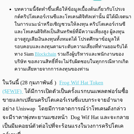
พร้อมเล่น
0:00
/
0:00
บทความนี้จัดทำขึ้นเพื่อให้ข้อมูลเบื้องต้นเกี่ยวกับโปรเจ
กต์คริปโตเคอร์เรนซีและโทเคนดิจิทัลเท่านั้น มิได้มีเจตนา
ในการแนะนำหรือเชิญชวนให้ลงทุน คริปโตเคอร์เรนซี
และโทเคนดิจิทัลเป็นสินทรัพย์ที่มีความเสี่ยงสูง ผู้ลงทุน
อาจสูญเสียเงินลงทุนทั้งหมดได้ โปรดศึกษาข้อมูลให้
รอบคอบและลงทุนตามระดับความเสี่ยงที่ท่านยอมรับได้
ทาง Siam
Blockchain
รวมถึงผู้บริหารและพนักงานของ
บริษัท ขอสงวนสิทธิ์ที่จะไม่รับผิดชอบในทุกกรณีหากเกิด
ความเสียหายจากการลงทุนของท่าน
ในวันนี้ (28 กุมภาพันธ์ )
Frog Wif Hat Token
($FWIF)
ได้มีการเปิดตัวเป็นครั้งแรกบนแพลตฟอร์มซื้อ
ขายแลกเปลี่ยนคริปโตเคอร์เรนซี่แบบกระจายอำนาจ
อย่าง Uniswap โดยมีการคาดการณ์ว่าโทเคนดังกล่าว
จะมีราคาพุ่งทะยานแซงหน้า Dog Wif Hat และจะกลาย
เป็นมีมคอยน์ตัวต่อไปที่จะร้อนแรงในวงการคริปโตเค