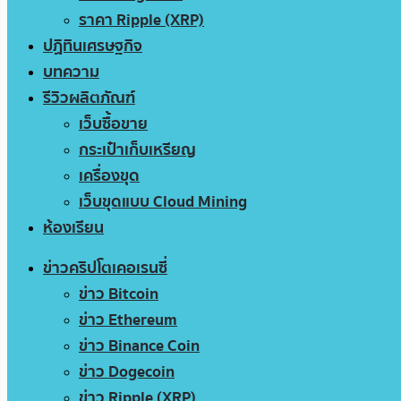
ราคา Ripple (XRP)
ปฏิทินเศรษฐกิจ
บทความ
รีวิวผลิตภัณฑ์
เว็บซื้อขาย
กระเป๋าเก็บเหรียญ
เครื่องขุด
เว็บขุดแบบ Cloud Mining
ห้องเรียน
ข่าวคริปโตเคอเรนซี่
ข่าว Bitcoin
ข่าว Ethereum
ข่าว Binance Coin
ข่าว Dogecoin
ข่าว Ripple (XRP)