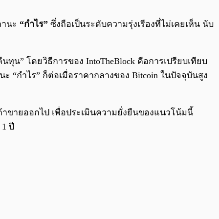
0:00
/
0:00
สถานะ
“กำไร”
ซึ่งถือเป็นระดับความรุ่งเรืองที่ไม่เคยเห็น นับ
“คืนทุน” โดยวิธีการของ IntoTheBlock คือการเปรียบเทียบ
ถานะ “กำไร” ก็ต่อเมื่อราคากลางของ Bitcoin ในปัจจุบันสูง
รได้ถ้าขายออกไป เพื่อประเมินความยั่งยืนของแนวโน้มนี้
1 ปี