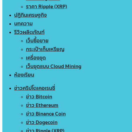
ราคา Ripple (XRP)
ปฏิทินเศรษฐกิจ
บทความ
รีวิวผลิตภัณฑ์
เว็บซื้อขาย
กระเป๋าเก็บเหรียญ
เครื่องขุด
เว็บขุดแบบ Cloud Mining
ห้องเรียน
ข่าวคริปโตเคอเรนซี่
ข่าว Bitcoin
ข่าว Ethereum
ข่าว Binance Coin
ข่าว Dogecoin
ข่าว Ripple (XRP)