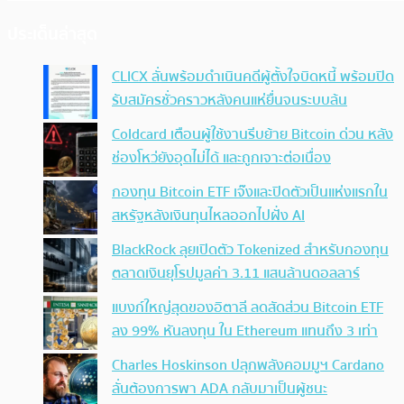
ประเด็นล่าสุด
CLICX ลั่นพร้อมดำเนินคดีผู้ตั้งใจบิดหนี้ พร้อมปิด
รับสมัครชั่วคราวหลังคนแห่ยื่นจนระบบล้น
Coldcard เตือนผู้ใช้งานรีบย้าย Bitcoin ด่วน หลัง
ช่องโหว่ยังอุดไม่ได้ และถูกเจาะต่อเนื่อง
กองทุน Bitcoin ETF เจ๊งและปิดตัวเป็นแห่งแรกใน
สหรัฐหลังเงินทุนไหลออกไปฝั่ง AI
BlackRock ลุยเปิดตัว Tokenized สำหรับกองทุน
ตลาดเงินยุโรปมูลค่า 3.11 แสนล้านดอลลาร์
แบงก์ใหญ่สุดของอิตาลี ลดสัดส่วน Bitcoin ETF
ลง 99% หันลงทุน ใน Ethereum แทนถึง 3 เท่า
Charles Hoskinson ปลุกพลังคอมมูฯ Cardano
ลั่นต้องการพา ADA กลับมาเป็นผู้ชนะ