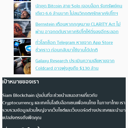
นักขุด Bitcoin สาย Solo เจอบล็อก รับทรัพย์คน
เดียว 6.6 ล้านบาท ไม่สนวิกฤตศรัทธาคริปโทฯ
Bernstein เตือนหากกฎหมาย CLARITY Act ไม่
ผ่าน อาจกดดันราคาคริปโตให้ดิ่งลงอีกระลอก
ทั่วโลกช็อก Telegram หายจาก App Store
ชั่วคราว ก่อนกลับมาใช้งานได้ปกติ
Galaxy Research ประเมินความเสียหายจาก
Coldcard อาจพุ่งสูงถึง $130 ล้าน
เป้าหมายของเรา
Siam Blockchain มุ่งมั่นที่จะช่วยนำเสนอสารเกี่ยวกับ
Cryptocurrency และเทคโนโลยีบล็อกเชนเพื่อคนไทย ในภาษาไทย เรา
รวบรวมข้อมูลส่วนใหญ่จากเว็บไซต์และเว็บบอร์ดต่างประเทศและนำมา
แปลส่งตรงถึงฟีดคุณ