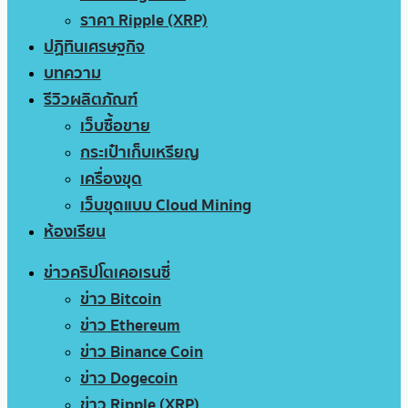
ราคา Ripple (XRP)
ปฏิทินเศรษฐกิจ
บทความ
รีวิวผลิตภัณฑ์
เว็บซื้อขาย
กระเป๋าเก็บเหรียญ
เครื่องขุด
เว็บขุดแบบ Cloud Mining
ห้องเรียน
ข่าวคริปโตเคอเรนซี่
ข่าว Bitcoin
ข่าว Ethereum
ข่าว Binance Coin
ข่าว Dogecoin
ข่าว Ripple (XRP)