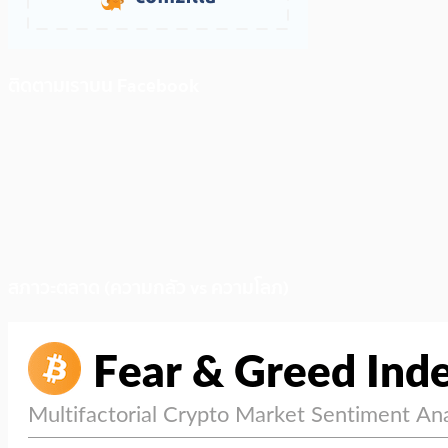
ติดตามเราบน Facebook
สภาวะตลาด (ความกลัว vs ความโลภ)