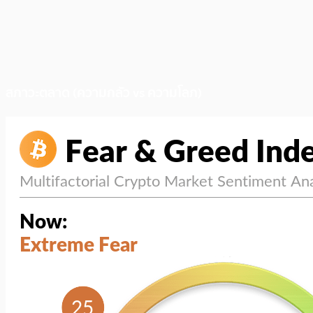
สภาวะตลาด (ความกลัว vs ความโลภ)