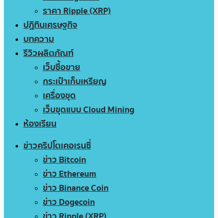
ราคา Ripple (XRP)
ปฏิทินเศรษฐกิจ
บทความ
รีวิวผลิตภัณฑ์
เว็บซื้อขาย
กระเป๋าเก็บเหรียญ
เครื่องขุด
เว็บขุดแบบ Cloud Mining
ห้องเรียน
ข่าวคริปโตเคอเรนซี่
ข่าว Bitcoin
ข่าว Ethereum
ข่าว Binance Coin
ข่าว Dogecoin
ข่าว Ripple (XRP)