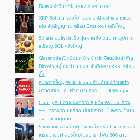
ดิ่งแรง ย้ำวิกฤตปี 1987 อาจซ้ำรอย
XRP-Solana หลบไป : ส่อง 3 Altcoins ฉายแวว
เด่น ส่งสัญญาณเตรียม Breakout ครั้งใหญ่
Solana จ่อโหวตจริง ลุ้นผ่านข้อเสนอเผาอุปทาน
เหรียญ SOL ครั้งใหญ่
Glassnode เปิดข้อมูล On-Chain ชี้แนวรับสำคัญ
Bitcoin อยู่โซน $63,000 เจ้ามือ-รายย่อยแห่ช้อน
ซื้อ
ธนาคารใหญ่ Wells Fargo ร่วมศึกชิงส่วนแบ่ง
ตลาดโทเคนเงินฝาก ตามรอย Citi, JPMorgan
Clarity Act อาจชะงักยาว ๆ หลัง Warren ร้อง
SEC ตรวจสอบเหรียญมีมของทรัมป์ เพราะทำนัก
ลงทุนขาดทุนยับ
Samsung อาจเป็นผู้นำแจกจ่าย Stablecoin หลัง
เตรียมเพิ่มฟีเจอร์ใหม่ในสมาร์ทโฟน 800 ล้าน