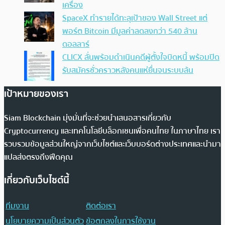
เครื่อง
SpaceX ทำรายได้ทะลุเป้าของ Wall Street แต่
พอร์ต Bitcoin มีมูลค่าลดลงกว่า 540 ล้าน
ดอลลาร์
CLICX ลั่นพร้อมดำเนินคดีผู้ตั้งใจบิดหนี้ พร้อมปิด
รับสมัครชั่วคราวหลังคนแห่ยื่นจนระบบล้น
เป้าหมายของเรา
Siam Blockchain มุ่งมั่นที่จะช่วยนำเสนอสารเกี่ยวกับ
Cryptocurrency และเทคโนโลยีบล็อกเชนเพื่อคนไทย ในภาษาไทย เรา
รวบรวมข้อมูลส่วนใหญ่จากเว็บไซต์และเว็บบอร์ดต่างประเทศและนำมา
แปลส่งตรงถึงฟีดคุณ
เกี่ยวกับเว็บไซต์นี้
ทีมงาน
ติดต่อเรา
นโยบายความเป็นส่วนตัว
ข้อตกลงในการใช้งาน