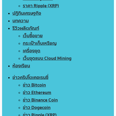
ราคา Ripple (XRP)
ปฏิทินเศรษฐกิจ
บทความ
รีวิวผลิตภัณฑ์
เว็บซื้อขาย
กระเป๋าเก็บเหรียญ
เครื่องขุด
เว็บขุดแบบ Cloud Mining
ห้องเรียน
ข่าวคริปโตเคอเรนซี่
ข่าว Bitcoin
ข่าว Ethereum
ข่าว Binance Coin
ข่าว Dogecoin
ข่าว Ripple (XRP)