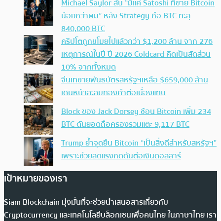
Michael Saylor ลั่น “มีแค่ Satoshi ที่ขาย Bitcoin
น้อยกว่าผม” หลัง Strategy ถือ BTC ทะลุ
840,000 BTC
คริปโตถูกขโมยไปแล้วกว่า $1,200 ล้าน จาก 276
เหตุการณ์ในปี ปี 2026 Coldcard คิดเป็นสัดส่วน
10% จากทั้งหมด
จีนเทขายพันธบัตรสหรัฐฯเหลือ $659,000 ล้าน
เดินหน้าสะสมทองคำต่อเนื่องแทน
Block ของ Jack Dorsey ช้อน Bitcoin เพิ่ม 234
BTC ดันยอดถือครองรวมแตะ 9,117 BTC
Trump ย้ำจุดยืน Bitcoin “เป็นสิ่งดีสำหรับสหรัฐฯ”
เพราะช่วยลดแรงกดดันต่อเงินดอลลาร์
เป้าหมายของเรา
Siam Blockchain มุ่งมั่นที่จะช่วยนำเสนอสารเกี่ยวกับ
Cryptocurrency และเทคโนโลยีบล็อกเชนเพื่อคนไทย ในภาษาไทย เรา