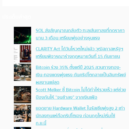
ประเด็นล่าสุด
SOL ส่งสัญญาณกลับตัว ทะลุเส้นขาลงที่กดราคา
นาน 3 เดือน เตรียมพุ่งอย่างรุนแรง
CLARITY Act ได้วันโหวตใหม่แล้ว วุฒิสภาสหรัฐฯ
เตรียมพิจารณาร่างกฎหมายวันที่ 15 กันยายน
Bitcoin ร่วง 35% ตั้งแต่ปี 2025 สวนทางทอง-
เงิน-ทองแดงพุ่งแรง ดันคริปโตกลายเป็นสินทรัพย์
ผลงานแย่สุด
Scott Melker ชี้ Bitcoin ไม่ได้ทำให้รวยเร็ว แต่ช่วย
ป้องกันให้ “จนช้าลง” จากเงินเฟ้อ
ยอดขาย Hardware Wallet ในรัสเซียพุ่งสูง 2 เท่า
นักลงทุนแห่ถือคริปโตเอง ก่อนกฎใหม่เริ่มใช้
ก.ย.นี้