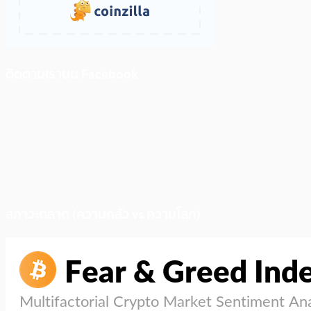
ติดตามเราบน Facebook
สภาวะตลาด (ความกลัว vs ความโลภ)