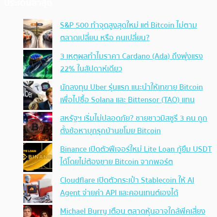
ประเด็นล่าสุด
S&P 500 ทำจุดสูงสุดใหม่ แต่ Bitcoin ไม่ตาม
ตลาดเปลี่ยน หรือ คนเปลี่ยน?
3 เหตุผลทำไมราคา Cardano (Ada) ถึงพุ่งแรง
22% ในสัปดาห์เดียว
นักลงทุน Uber รุ่นแรก แนะนำให้เทขาย Bitcoin
เพื่อไปซื้อ Solana และ Bittensor (TAO) แทน
สหรัฐฯ เริ่มไม่ปลอดภัย? ชายชาวมิสซูรี 3 คน ถูก
ตั้งข้อหาบุกรุกบ้านขโมย Bitcoin
Binance เปิดตัวฟีเจอร์ใหม่ Lite Loan กู้ยืม USDT
ได้โดยไม่ต้องขาย Bitcoin จากพอร์ต
Cloudflare เปิดตัวกระเป๋า Stablecoin ให้ AI
Agent จ่ายค่า API และคอนเทนต์เองได้
Michael Burry เตือน ตลาดหุ้นอาจใกล้พีคเสี่ยง