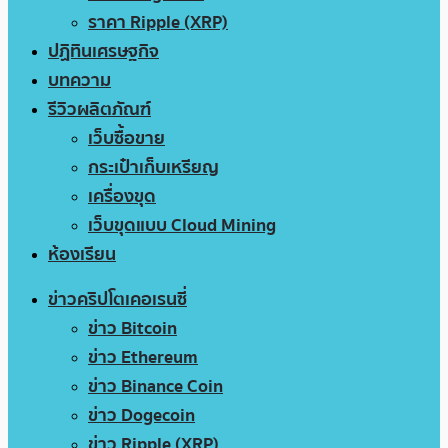
ราคา Ripple (XRP)
ปฏิทินเศรษฐกิจ
บทความ
รีวิวผลิตภัณฑ์
เว็บซื้อขาย
กระเป๋าเก็บเหรียญ
เครื่องขุด
เว็บขุดแบบ Cloud Mining
ห้องเรียน
ข่าวคริปโตเคอเรนซี่
ข่าว Bitcoin
ข่าว Ethereum
ข่าว Binance Coin
ข่าว Dogecoin
ข่าว Ripple (XRP)