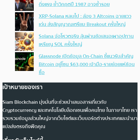
ดิ่งแรง ย้ำวิกฤตปี 1987 อาจซ้ำรอย
XRP-Solana หลบไป : ส่อง 3 Altcoins ฉายแวว
เด่น ส่งสัญญาณเตรียม Breakout ครั้งใหญ่
Solana จ่อโหวตจริง ลุ้นผ่านข้อเสนอเผาอุปทาน
เหรียญ SOL ครั้งใหญ่
Glassnode เปิดข้อมูล On-Chain ชี้แนวรับสำคัญ
Bitcoin อยู่โซน $63,000 เจ้ามือ-รายย่อยแห่ช้อน
ซื้อ
เป้าหมายของเรา
Siam Blockchain มุ่งมั่นที่จะช่วยนำเสนอสารเกี่ยวกับ
Cryptocurrency และเทคโนโลยีบล็อกเชนเพื่อคนไทย ในภาษาไทย เรา
รวบรวมข้อมูลส่วนใหญ่จากเว็บไซต์และเว็บบอร์ดต่างประเทศและนำมา
แปลส่งตรงถึงฟีดคุณ