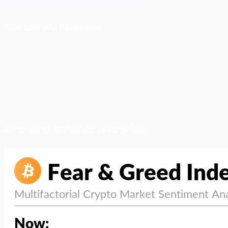
ติดตามเราบน Facebook
สภาวะตลาด (ความกลัว vs ความโลภ)