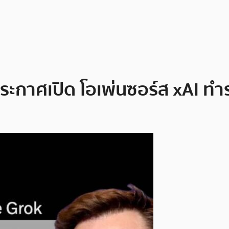
ระกาศเปิด โอเพ่นซอร์ส xAI ท