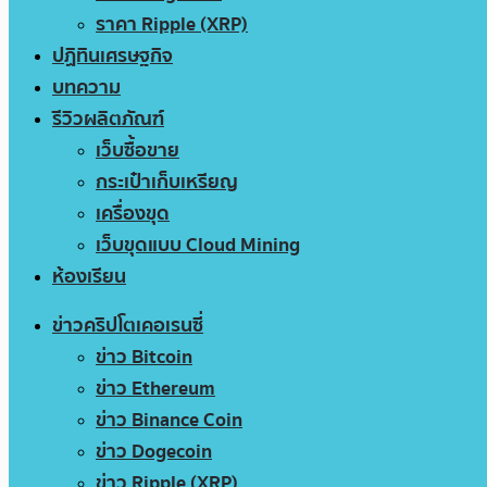
ราคา Ripple (XRP)
ปฏิทินเศรษฐกิจ
บทความ
รีวิวผลิตภัณฑ์
เว็บซื้อขาย
กระเป๋าเก็บเหรียญ
เครื่องขุด
เว็บขุดแบบ Cloud Mining
ห้องเรียน
ข่าวคริปโตเคอเรนซี่
ข่าว Bitcoin
ข่าว Ethereum
ข่าว Binance Coin
ข่าว Dogecoin
ข่าว Ripple (XRP)