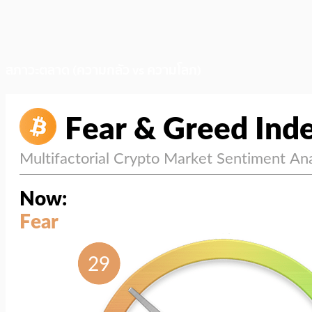
สภาวะตลาด (ความกลัว vs ความโลภ)