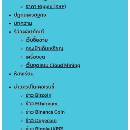
ราคา Ripple (XRP)
ปฏิทินเศรษฐกิจ
บทความ
รีวิวผลิตภัณฑ์
เว็บซื้อขาย
กระเป๋าเก็บเหรียญ
เครื่องขุด
เว็บขุดแบบ Cloud Mining
ห้องเรียน
ข่าวคริปโตเคอเรนซี่
ข่าว Bitcoin
ข่าว Ethereum
ข่าว Binance Coin
ข่าว Dogecoin
ข่าว Ripple (XRP)