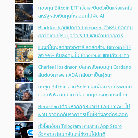
กองทุน Bitcoin ETF เจ๊งและปิดตัวเป็นแห่งแรกใน
สหรัฐหลังเงินทุนไหลออกไปฝั่ง AI
BlackRock ลุยเปิดตัว Tokenized สำหรับกองทุน
ตลาดเงินยุโรปมูลค่า 3.11 แสนล้านดอลลาร์
แบงก์ใหญ่สุดของอิตาลี ลดสัดส่วน Bitcoin ETF
ลง 99% หันลงทุน ใน Ethereum แทนถึง 3 เท่า
Charles Hoskinson ปลุกพลังคอมมูฯ Cardano
ลั่นต้องการพา ADA กลับมาเป็นผู้ชนะ
นักขุด Bitcoin สาย Solo เจอบล็อก รับทรัพย์คน
เดียว 6.6 ล้านบาท ไม่สนวิกฤตศรัทธาคริปโทฯ
Bernstein เตือนหากกฎหมาย CLARITY Act ไม่
ผ่าน อาจกดดันราคาคริปโตให้ดิ่งลงอีกระลอก
ทั่วโลกช็อก Telegram หายจาก App Store
ชั่วคราว ก่อนกลับมาใช้งานได้ปกติ