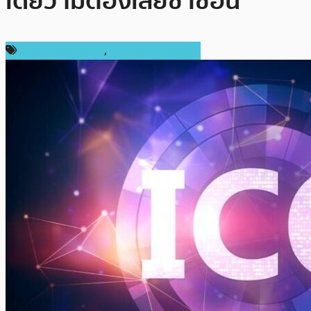
เดียว ไม่ต้องเสียซ้ำซ้อน
กฎหมายและรัฐบาล
,
ข่าวคริปโตเคอเรนซี่