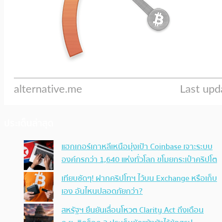
ประเด็นล่าสุด
แฮกเกอร์เกาหลีเหนือมุ่งเป้า Coinbase เจาะระบบ
องค์กรกว่า 1,640 แห่งทั่วโลก ขโมยกระเป๋าคริปโต
เทียบชัดๆ! ฝากคริปโทฯ ไว้บน Exchange หรือเก็บ
เอง อันไหนปลอดภัยกว่า?
สหรัฐฯ ยืนยันเลื่อนโหวต Clarity Act ถึงเดือน