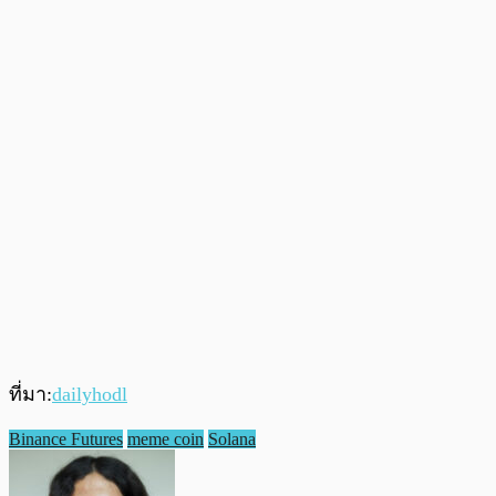
ที่มา:
dailyhodl
Binance Futures
meme coin
Solana