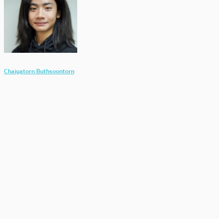
Chaiyatorn Buthsoontorn