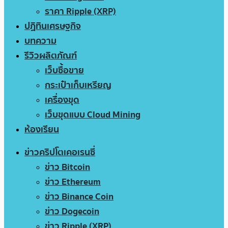
ราคา Ripple (XRP)
ปฏิทินเศรษฐกิจ
บทความ
รีวิวผลิตภัณฑ์
เว็บซื้อขาย
กระเป๋าเก็บเหรียญ
เครื่องขุด
เว็บขุดแบบ Cloud Mining
ห้องเรียน
ข่าวคริปโตเคอเรนซี่
ข่าว Bitcoin
ข่าว Ethereum
ข่าว Binance Coin
ข่าว Dogecoin
ข่าว Ripple (XRP)