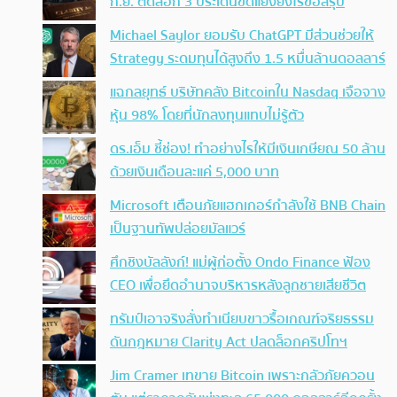
ก.ย. ติดล็อก 3 ประเด็นขัดแย้งยังไร้ข้อสรุป
Michael Saylor ยอมรับ ChatGPT มีส่วนช่วยให้
Strategy ระดมทุนได้สูงถึง 1.5 หมื่นล้านดอลลาร์
แฉกลยุทธ์ บริษัทคลัง Bitcoinใน Nasdaq เจือจาง
หุ้น 98% โดยที่นักลงทุนแทบไม่รู้ตัว
ดร.เอ็ม ชี้ช่อง! ทำอย่างไรให้มีเงินเกษียณ 50 ล้าน
ด้วยเงินเดือนละแค่ 5,000 บาท
Microsoft เตือนภัยแฮกเกอร์กำลังใช้ BNB Chain
เป็นฐานทัพปล่อยมัลแวร์
ศึกชิงบัลลังก์! แม่ผู้ก่อตั้ง Ondo Finance ฟ้อง
CEO เพื่อยึดอำนาจบริหารหลังลูกชายเสียชีวิต
ทรัมป์เอาจริง สั่งทำเนียบขาวรื้อเกณฑ์จริยธรรม
ดันกฎหมาย Clarity Act ปลดล็อกคริปโทฯ
Jim Cramer เทขาย Bitcoin เพราะกลัวภัยควอน