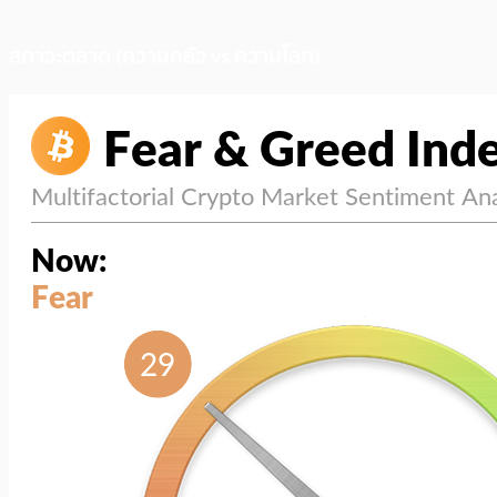
สภาวะตลาด (ความกลัว vs ความโลภ)