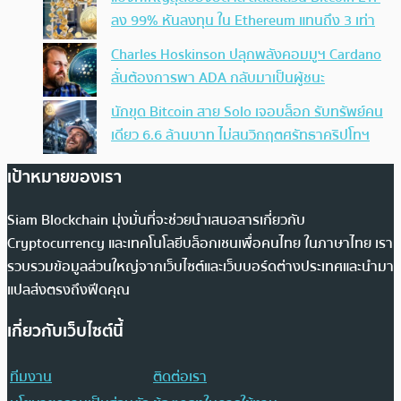
ลง 99% หันลงทุน ใน Ethereum แทนถึง 3 เท่า
Charles Hoskinson ปลุกพลังคอมมูฯ Cardano
ลั่นต้องการพา ADA กลับมาเป็นผู้ชนะ
นักขุด Bitcoin สาย Solo เจอบล็อก รับทรัพย์คน
เดียว 6.6 ล้านบาท ไม่สนวิกฤตศรัทธาคริปโทฯ
เป้าหมายของเรา
Siam Blockchain มุ่งมั่นที่จะช่วยนำเสนอสารเกี่ยวกับ
Cryptocurrency และเทคโนโลยีบล็อกเชนเพื่อคนไทย ในภาษาไทย เรา
รวบรวมข้อมูลส่วนใหญ่จากเว็บไซต์และเว็บบอร์ดต่างประเทศและนำมา
แปลส่งตรงถึงฟีดคุณ
เกี่ยวกับเว็บไซต์นี้
ทีมงาน
ติดต่อเรา