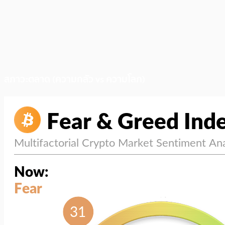
สภาวะตลาด (ความกลัว vs ความโลภ)