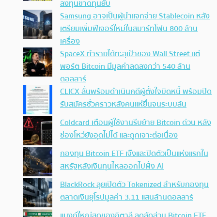
ลงทุนขาดทุนยับ
Samsung อาจเป็นผู้นำแจกจ่าย Stablecoin หลัง
เตรียมเพิ่มฟีเจอร์ใหม่ในสมาร์ทโฟน 800 ล้าน
เครื่อง
SpaceX ทำรายได้ทะลุเป้าของ Wall Street แต่
พอร์ต Bitcoin มีมูลค่าลดลงกว่า 540 ล้าน
ดอลลาร์
CLICX ลั่นพร้อมดำเนินคดีผู้ตั้งใจบิดหนี้ พร้อมปิด
รับสมัครชั่วคราวหลังคนแห่ยื่นจนระบบล้น
Coldcard เตือนผู้ใช้งานรีบย้าย Bitcoin ด่วน หลัง
ช่องโหว่ยังอุดไม่ได้ และถูกเจาะต่อเนื่อง
กองทุน Bitcoin ETF เจ๊งและปิดตัวเป็นแห่งแรกใน
สหรัฐหลังเงินทุนไหลออกไปฝั่ง AI
BlackRock ลุยเปิดตัว Tokenized สำหรับกองทุน
ตลาดเงินยุโรปมูลค่า 3.11 แสนล้านดอลลาร์
แบงก์ใหญ่สุดของอิตาลี ลดสัดส่วน Bitcoin ETF