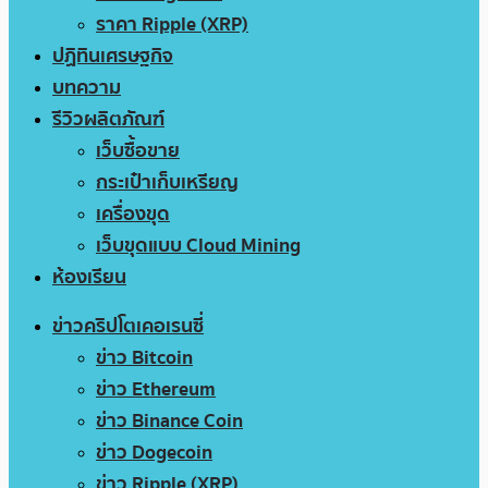
ราคา Ripple (XRP)
ปฏิทินเศรษฐกิจ
บทความ
รีวิวผลิตภัณฑ์
เว็บซื้อขาย
กระเป๋าเก็บเหรียญ
เครื่องขุด
เว็บขุดแบบ Cloud Mining
ห้องเรียน
ข่าวคริปโตเคอเรนซี่
ข่าว Bitcoin
ข่าว Ethereum
ข่าว Binance Coin
ข่าว Dogecoin
ข่าว Ripple (XRP)