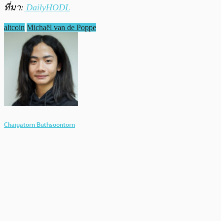
ที่มา:
DailyHODL
altcoin
Michaël van de Poppe
Chaiyatorn Buthsoontorn