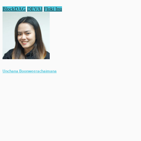
BlockDAG
DEVAI
Floki Inu
Unchana Boonweerachaimana