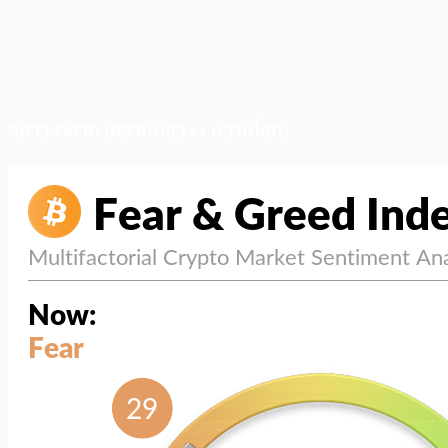
สภาวะตลาด (ความกลัว vs ความโลภ)