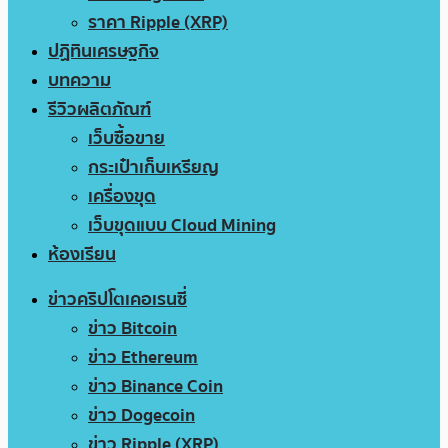
ราคา Ripple (XRP)
ปฏิทินเศรษฐกิจ
บทความ
รีวิวผลิตภัณฑ์
เว็บซื้อขาย
กระเป๋าเก็บเหรียญ
เครื่องขุด
เว็บขุดแบบ Cloud Mining
ห้องเรียน
ข่าวคริปโตเคอเรนซี่
ข่าว Bitcoin
ข่าว Ethereum
ข่าว Binance Coin
ข่าว Dogecoin
ข่าว Ripple (XRP)