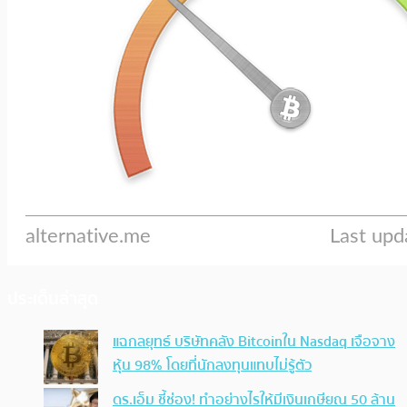
ประเด็นล่าสุด
แฉกลยุทธ์ บริษัทคลัง Bitcoinใน Nasdaq เจือจาง
หุ้น 98% โดยที่นักลงทุนแทบไม่รู้ตัว
ดร.เอ็ม ชี้ช่อง! ทำอย่างไรให้มีเงินเกษียณ 50 ล้าน