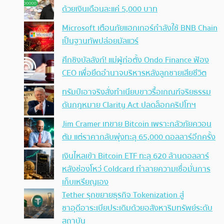
ด้วยเงินเดือนละแค่ 5,000 บาท
Microsoft เตือนภัยแฮกเกอร์กำลังใช้ BNB Chain
เป็นฐานทัพปล่อยมัลแวร์
ศึกชิงบัลลังก์! แม่ผู้ก่อตั้ง Ondo Finance ฟ้อง
CEO เพื่อยึดอำนาจบริหารหลังลูกชายเสียชีวิต
ทรัมป์เอาจริง สั่งทำเนียบขาวรื้อเกณฑ์จริยธรรม
ดันกฎหมาย Clarity Act ปลดล็อกคริปโทฯ
Jim Cramer เทขาย Bitcoin เพราะกลัวภัยควอน
ตัม แต่ราคากลับพุ่งทะลุ 65,000 ดอลลาร์อีกครั้ง
เงินไหลเข้า Bitcoin ETF ทะลุ 620 ล้านดอลลาร์
หลังช่องโหว่ Coldcard ทำลายความเชื่อมั่นการ
เก็บเหรียญเอง
Tether รุกขยายธุรกิจ Tokenization สู่
ซาอุดีอาระเบียประเดิมด้วยอสังหาริมทรัพย์ระดับ
สถาบัน