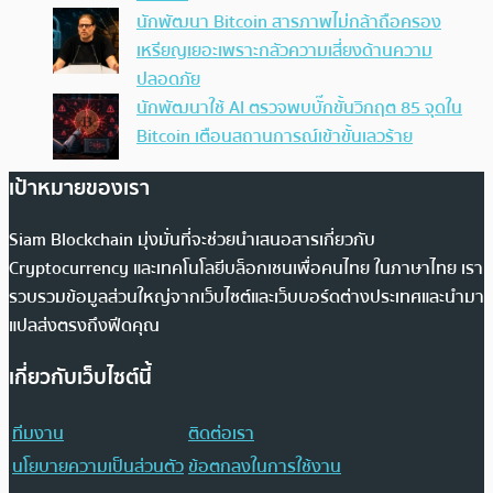
นักพัฒนา Bitcoin สารภาพไม่กล้าถือครอง
เหรียญเยอะเพราะกลัวความเสี่ยงด้านความ
ปลอดภัย
นักพัฒนาใช้ AI ตรวจพบบั๊กขั้นวิกฤต 85 จุดใน
Bitcoin เตือนสถานการณ์เข้าขั้นเลวร้าย
เป้าหมายของเรา
Siam Blockchain มุ่งมั่นที่จะช่วยนำเสนอสารเกี่ยวกับ
Cryptocurrency และเทคโนโลยีบล็อกเชนเพื่อคนไทย ในภาษาไทย เรา
รวบรวมข้อมูลส่วนใหญ่จากเว็บไซต์และเว็บบอร์ดต่างประเทศและนำมา
แปลส่งตรงถึงฟีดคุณ
เกี่ยวกับเว็บไซต์นี้
ทีมงาน
ติดต่อเรา
นโยบายความเป็นส่วนตัว
ข้อตกลงในการใช้งาน