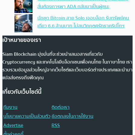
ลั่นต้องการพา ADA กลับมาเป็นผู้ชนะ
นักขุด Bitcoin สาย Solo เจอบล็อก รับทรัพย์คน
เดียว 6.6 ล้านบาท ไม่สนวิกฤตศรัทธาคริปโทฯ
เป้าหมายของเรา
Siam Blockchain มุ่งมั่นที่จะช่วยนำเสนอสารเกี่ยวกับ
Cryptocurrency และเทคโนโลยีบล็อกเชนเพื่อคนไทย ในภาษาไทย เรา
รวบรวมข้อมูลส่วนใหญ่จากเว็บไซต์และเว็บบอร์ดต่างประเทศและนำมา
แปลส่งตรงถึงฟีดคุณ
เกี่ยวกับเว็บไซต์นี้
ทีมงาน
ติดต่อเรา
นโยบายความเป็นส่วนตัว
ข้อตกลงในการใช้งาน
Advertise
RSS
ตั้งค่าคุกกี้