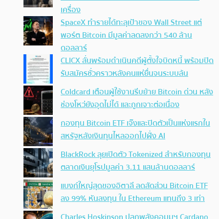
เครื่อง
SpaceX ทำรายได้ทะลุเป้าของ Wall Street แต่
พอร์ต Bitcoin มีมูลค่าลดลงกว่า 540 ล้าน
ดอลลาร์
CLICX ลั่นพร้อมดำเนินคดีผู้ตั้งใจบิดหนี้ พร้อมปิด
รับสมัครชั่วคราวหลังคนแห่ยื่นจนระบบล้น
Coldcard เตือนผู้ใช้งานรีบย้าย Bitcoin ด่วน หลัง
ช่องโหว่ยังอุดไม่ได้ และถูกเจาะต่อเนื่อง
กองทุน Bitcoin ETF เจ๊งและปิดตัวเป็นแห่งแรกใน
สหรัฐหลังเงินทุนไหลออกไปฝั่ง AI
BlackRock ลุยเปิดตัว Tokenized สำหรับกองทุน
ตลาดเงินยุโรปมูลค่า 3.11 แสนล้านดอลลาร์
แบงก์ใหญ่สุดของอิตาลี ลดสัดส่วน Bitcoin ETF
ลง 99% หันลงทุน ใน Ethereum แทนถึง 3 เท่า
Charles Hoskinson ปลุกพลังคอมมูฯ Cardano