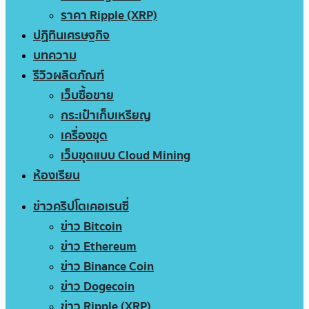
ราคา Ripple (XRP)
ปฏิทินเศรษฐกิจ
บทความ
รีวิวผลิตภัณฑ์
เว็บซื้อขาย
กระเป๋าเก็บเหรียญ
เครื่องขุด
เว็บขุดแบบ Cloud Mining
ห้องเรียน
ข่าวคริปโตเคอเรนซี่
ข่าว Bitcoin
ข่าว Ethereum
ข่าว Binance Coin
ข่าว Dogecoin
ข่าว Ripple (XRP)