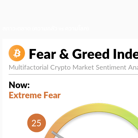
สภาวะตลาด (ความกลัว vs ความโลภ)