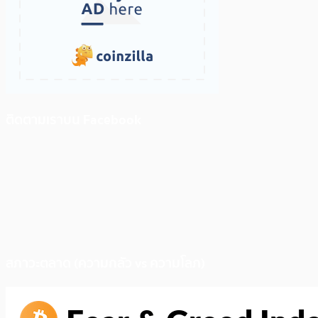
ติดตามเราบน Facebook
สภาวะตลาด (ความกลัว vs ความโลภ)