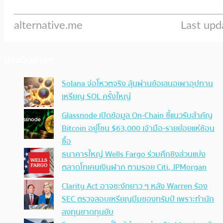
ประเด็นล่าสุด
Solana จ่อโหวตจริง ลุ้นผ่านข้อเสนอเผาอุปทาน
เหรียญ SOL ครั้งใหญ่
Glassnode เปิดข้อมูล On-Chain ชี้แนวรับสำคัญ
Bitcoin อยู่โซน $63,000 เจ้ามือ-รายย่อยแห่ช้อน
ซื้อ
ธนาคารใหญ่ Wells Fargo ร่วมศึกชิงส่วนแบ่ง
ตลาดโทเคนเงินฝาก ตามรอย Citi, JPMorgan
Clarity Act อาจชะงักยาว ๆ หลัง Warren ร้อง
SEC ตรวจสอบเหรียญมีมของทรัมป์ เพราะทำนัก
ลงทุนขาดทุนยับ