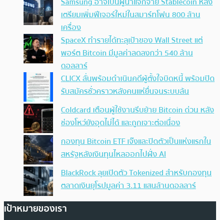
Samsung อาจเป็นผู้นำแจกจ่าย Stablecoin หลัง
เตรียมเพิ่มฟีเจอร์ใหม่ในสมาร์ทโฟน 800 ล้าน
เครื่อง
SpaceX ทำรายได้ทะลุเป้าของ Wall Street แต่
พอร์ต Bitcoin มีมูลค่าลดลงกว่า 540 ล้าน
ดอลลาร์
CLICX ลั่นพร้อมดำเนินคดีผู้ตั้งใจบิดหนี้ พร้อมปิด
รับสมัครชั่วคราวหลังคนแห่ยื่นจนระบบล้น
Coldcard เตือนผู้ใช้งานรีบย้าย Bitcoin ด่วน หลัง
ช่องโหว่ยังอุดไม่ได้ และถูกเจาะต่อเนื่อง
กองทุน Bitcoin ETF เจ๊งและปิดตัวเป็นแห่งแรกใน
สหรัฐหลังเงินทุนไหลออกไปฝั่ง AI
BlackRock ลุยเปิดตัว Tokenized สำหรับกองทุน
ตลาดเงินยุโรปมูลค่า 3.11 แสนล้านดอลลาร์
เป้าหมายของเรา