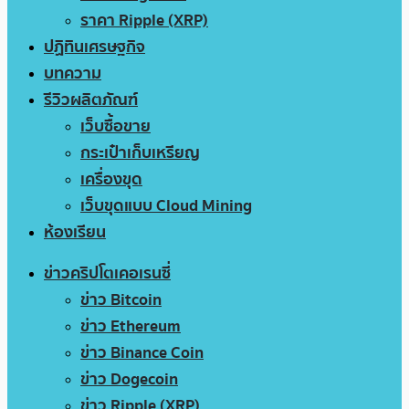
ราคา Ripple (XRP)
ปฏิทินเศรษฐกิจ
บทความ
รีวิวผลิตภัณฑ์
เว็บซื้อขาย
กระเป๋าเก็บเหรียญ
เครื่องขุด
เว็บขุดแบบ Cloud Mining
ห้องเรียน
ข่าวคริปโตเคอเรนซี่
ข่าว Bitcoin
ข่าว Ethereum
ข่าว Binance Coin
ข่าว Dogecoin
ข่าว Ripple (XRP)