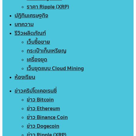
ราคา Ripple (XRP)
ปฏิทินเศรษฐกิจ
บทความ
รีวิวผลิตภัณฑ์
เว็บซื้อขาย
กระเป๋าเก็บเหรียญ
เครื่องขุด
เว็บขุดแบบ Cloud Mining
ห้องเรียน
ข่าวคริปโตเคอเรนซี่
ข่าว Bitcoin
ข่าว Ethereum
ข่าว Binance Coin
ข่าว Dogecoin
ข่าว Ripple (XRP)