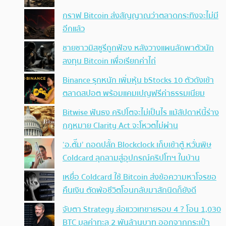
กราฟ Bitcoin ส่งสัญญาณว่าตลาดกระทิงจะไม่มี
อีกแล้ว
ชายชาวมิสซูรีถูกฟ้อง หลังวางแผนลักพาตัวนัก
ลงทุน Bitcoin เพื่อเรียกค่าไถ่
Binance รุกหนัก เพิ่มหุ้น bStocks 10 ตัวดังเข้า
ตลาดสปอต พร้อมแคมเปญฟรีค่าธรรมเนียม
Bitwise ฟันธง คริปโตจะไม่เป็นไร แม้สัปดาห์นี้ร่าง
กฎหมาย Clarity Act จะโหวตไม่ผ่าน
‘อ.ตั๊ม’ ถอดปลั้ก Blockclock เก็บเข้าตู้ หวั่นพิษ
Coldcard ลุกลามสู่อุปกรณ์คริปโทฯ ในบ้าน
เหยื่อ Coldcard ใช้ Bitcoin ส่งข้อความหาโจรขอ
คืนเงิน ตัดพ้อชีวิตโอนกลับมาสักนิดก็ยังดี
จับตา Strategy ส่อแววเทขายรอบ 4 ? โอน 1,030
BTC มูลค่าทะลุ 2 พันล้านบาท ออกจากกระเป๋า