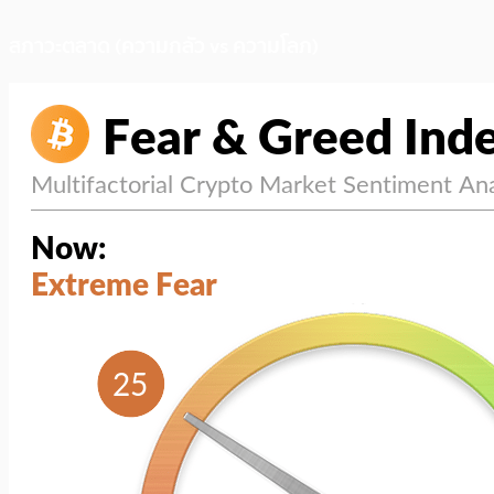
สภาวะตลาด (ความกลัว vs ความโลภ)