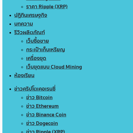
ราคา Ripple (XRP)
ปฏิทินเศรษฐกิจ
บทความ
รีวิวผลิตภัณฑ์
เว็บซื้อขาย
กระเป๋าเก็บเหรียญ
เครื่องขุด
เว็บขุดแบบ Cloud Mining
ห้องเรียน
ข่าวคริปโตเคอเรนซี่
ข่าว Bitcoin
ข่าว Ethereum
ข่าว Binance Coin
ข่าว Dogecoin
ข่าว Ripple (XRP)