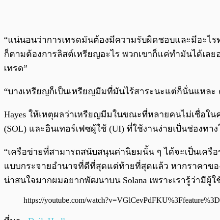
“แน่นอนว่าการเทรดมันต้องมีความรับผิดชอบและมีอะไรทำนอ
ก็ตามต้องการลิสต์เหรียญอะไร พวกเขาก็แค่ทำมันได้เลยอยู
เทรด”
“บางเหรียญก็เป็นเหรียญมีมที่มันไร้สาระนะแต่ก็นั่นแหล
Hayes ให้เหตุผลว่าเหรียญมีมในขณะที่หลายคนไม่เชื่อในคุ
(SOL) และอินเทอร์เฟซผู้ใช้ (UI) ที่ใช้งานง่ายเป็นช่องทา
“เครือข่ายที่สามารถสนับสนุนค่านิยมนั้น ๆ ได้จะเป็นเครือ
แบบกระจายอำนาจที่ดีที่สุดแต่ท้ายที่สุดแล้ว หากราคาของ 
น่าสนใจมากผมอยากพัฒนาบน Solana เพราะเรารู้ว่ามีผู้ใช
https://youtube.com/watch?v=VGlCevPdFKU%3Ffeature%3