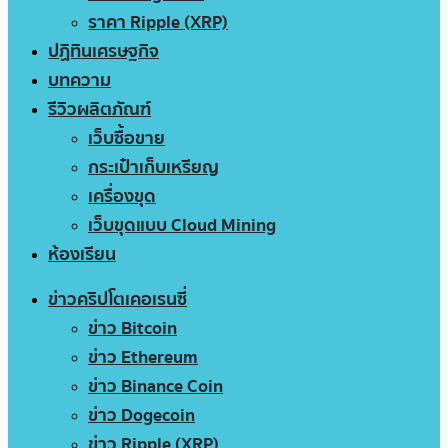
ราคา Ripple (XRP)
ปฏิทินเศรษฐกิจ
บทความ
รีวิวผลิตภัณฑ์
เว็บซื้อขาย
กระเป๋าเก็บเหรียญ
เครื่องขุด
เว็บขุดแบบ Cloud Mining
ห้องเรียน
ข่าวคริปโตเคอเรนซี่
ข่าว Bitcoin
ข่าว Ethereum
ข่าว Binance Coin
ข่าว Dogecoin
ข่าว Ripple (XRP)