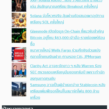
XRP-Solana หลบไป : ส่อง 3 Altcoins ฉายแวว
เด่น ส่งสัญญาณเตรียม Breakout ครั้งใหญ่
Solana จ่อโหวตจริง ลุ้นผ่านข้อเสนอเผาอุปทาน
เหรียญ SOL ครั้งใหญ่
Glassnode เปิดข้อมูล On-Chain ชี้แนวรับสำคัญ
Bitcoin อยู่โซน $63,000 เจ้ามือ-รายย่อยแห่ช้อน
ซื้อ
ธนาคารใหญ่ Wells Fargo ร่วมศึกชิงส่วนแบ่ง
ตลาดโทเคนเงินฝาก ตามรอย Citi, JPMorgan
Clarity Act อาจชะงักยาว ๆ หลัง Warren ร้อง
SEC ตรวจสอบเหรียญมีมของทรัมป์ เพราะทำนัก
ลงทุนขาดทุนยับ
Samsung อาจเป็นผู้นำแจกจ่าย Stablecoin หลัง
เตรียมเพิ่มฟีเจอร์ใหม่ในสมาร์ทโฟน 800 ล้าน
เครื่อง
เป้าหมายของเรา