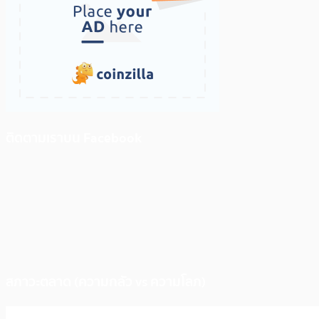
ติดตามเราบน Facebook
สภาวะตลาด (ความกลัว vs ความโลภ)