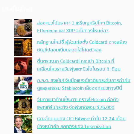
ประเด็นล่าสุด
ส่องแนวโน้มราคา 3 เหรียญคริปโทฯ Bitcoin,
Ethereum และ XRP จะไปทางไหนต่อ?
หลักฐานใหม่ชี้ ผู้ร่วมก่อตั้ง Coldcard อาจสร้าง
บัญชีปลอมเนียนสอดไส้โค้ดตัวเอง
ตื่นตระหนก Coldcard! กระเป๋า Bitcoin ที่
เคลื่อนไหวรายวันพุ่งแตะนิวไฮในรอบ 8 เดือน
ก.ล.ต. ชงเข้ม! จับมือแบงก์ชาติยกระดับการกำกับ
ดูแลธุรกรรม Stablecoin เล็งออกแนวทางปีนี้
จับตาแนวต้านชี้ชะตา! กราฟ Bitcoin ก่อตัว
แพทเทิร์นกระทิง จ่อพุ่งทดสอบ $76,000
เจาะลึกมุมมอง CIO Bitwise ทำไม 12-24 เดือน
ข้างหน้าคือ ยุคทองของ Tokenization