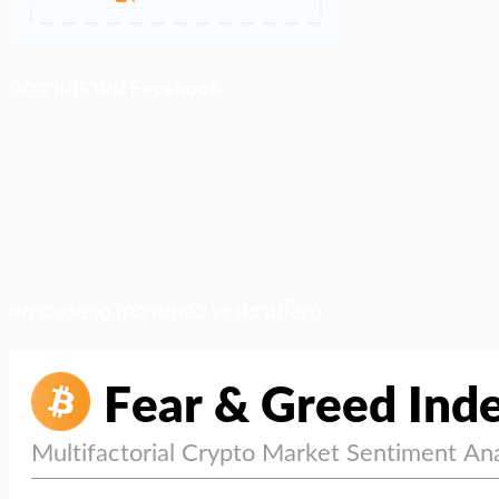
ติดตามเราบน Facebook
สภาวะตลาด (ความกลัว vs ความโลภ)