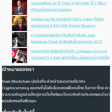
ถอดบทเรียน 40 ปี ‘กรณ์ จาติกวณิช’ ชี้ 5 วิธีเอา
ตัวรอดในตลาดการลงทุน
Stablecoin ตระกูลทรัมป์ USD1 มาแรง ปีเดียว
ยอดเทรดทะลุ $50,000 ล้านบน Binance
ศาลอุทธรณ์สหรัฐฯ ยืนยันคำตัดสิน Sam
Bankman-Fried ดับฝันพ้นโทษนอนคุก 25 ปี
แฮกเกอร์เกาหลีเหนือมุ่งเป้า Coinbase เจาะระบบ
องค์กรกว่า 1,640 แห่งทั่วโลก ขโมยกระเป๋าคริปโต
เป้าหมายของเรา
Siam Blockchain มุ่งมั่นที่จะช่วยนำเสนอสารเกี่ยวกับ
Cryptocurrency และเทคโนโลยีบล็อกเชนเพื่อคนไทย ในภาษาไทย เรา
รวบรวมข้อมูลส่วนใหญ่จากเว็บไซต์และเว็บบอร์ดต่างประเทศและนำมา
แปลส่งตรงถึงฟีดคุณ