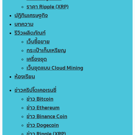
ราคา Ripple (XRP)
ปฏิทินเศรษฐกิจ
บทความ
รีวิวผลิตภัณฑ์
เว็บซื้อขาย
กระเป๋าเก็บเหรียญ
เครื่องขุด
เว็บขุดแบบ Cloud Mining
ห้องเรียน
ข่าวคริปโตเคอเรนซี่
ข่าว Bitcoin
ข่าว Ethereum
ข่าว Binance Coin
ข่าว Dogecoin
ข่าว Ripple (XRP)