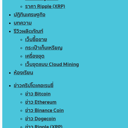
ราคา Ripple (XRP)
ปฏิทินเศรษฐกิจ
บทความ
รีวิวผลิตภัณฑ์
เว็บซื้อขาย
กระเป๋าเก็บเหรียญ
เครื่องขุด
เว็บขุดแบบ Cloud Mining
ห้องเรียน
ข่าวคริปโตเคอเรนซี่
ข่าว Bitcoin
ข่าว Ethereum
ข่าว Binance Coin
ข่าว Dogecoin
ข่าว Ripple (XRP)