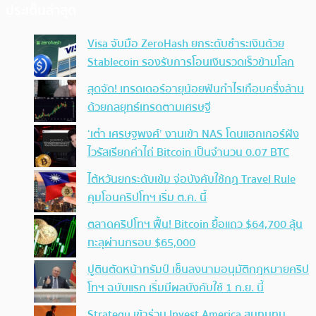
ประเด็นล่าสุด
Visa จับมือ ZeroHash ยกระดับชำระเงินด้วย
Stablecoin รองรับการโอนเงินรวดเร็วข้ามโลก
สุดจัด! เทรดเดอร์อายุน้อยฟันกำไรเกือบครึ่งล้าน
ด้วยกลยุทธ์เทรดตามเศรษฐี
‘เต๋า เศรษฐพงศ์’ งานเข้า NAS โดนแฮกเกอร์ฝัง
ไวรัสเรียกค่าไถ่ Bitcoin เป็นจำนวน 0.07 BTC
ไต้หวันยกระดับเข้ม จ่อบังคับใช้กฏ Travel Rule
คุมโอนคริปโทฯ เริ่ม ต.ค. นี้
ตลาดคริปโทฯ ฟื้น! Bitcoin ยื้อแถว $64,700 ลุ้น
ทะลุผ่านกรอบ $65,000
ปูตินตัดหน้าทรัมป์ เซ็นลงนามอนุมัติกฎหมายคริป
โทฯ ฉบับแรก เริ่มมีผลบังคับใช้ 1 ก.ย. นี้
Strategy เข้าร่วม Invest America สมทบทุน