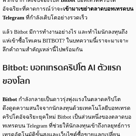
พวกเขากำลังจับจ้องไปที่
Bitbot
บอทเทรดคริปโต
อัจฉริยะที่คาดการณ์ว่าจะ
เข้ามาเขย่าตลาดบอทเทรดบน
Telegram
ที่กำลังเติบโตอย่างรวดเร็ว
แล้ว Bitbot มีการทำงานอย่างไร และทำไมนักลงทุนถึง
แห่เข้าซื้อโทเคน BITBOT? ในบทความนี้เราจะมาเจาะ
ลึกคำถามสำคัญเหล่านี้ไปพร้อมกัน
Bitbot: บอทเทรดคริปโต AI ตัวแรก
ของโลก
Bitbot
กำลังกลายเป็นดาวรุ่งพุ่งแรงในตลาดคริปโต
ดึงดูดความสนใจจากนักลงทุนด้วยเทคโนโลยีบอทเทรด
คริปโตอัจฉริยะยุคใหม่ Bitbot เป็นส่วนหนึ่งของตลาดบอ
ทเทรดบน Telegram ที่ช่วยให้นักลงทุนเข้าถึงกลยุทธ์การ
เทรดอัตโนมัติขั้นสูงและเว็บไซต์ซื้อขายแลกเปลี่ยน