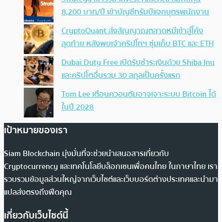
8,200 บาท/ปี เข้าบัญชีทรัมป์แจกบุตรพนักงาน
CryptoQuant ส่งสัญญาณตลาดหมีเข้าสู่โค้ง
สุดท้าย หลังพบเจ้าคริปโทฯ ซุ่มเก็บ BTC และ ETH
Dubai Duty Free เปิดรับชำระเงินด้วย Shiba Inu
และคริปโตอื่นรวม 30 สกุลเป็นครั้งแรก
Tom Lee เตือนควอนตัมอาจเจาะระบบ Bitcoin ได้
ในปี 2028
เป้าหมายของเรา
Siam Blockchain มุ่งมั่นที่จะช่วยนำเสนอสารเกี่ยวกับ
Cryptocurrency และเทคโนโลยีบล็อกเชนเพื่อคนไทย ในภาษาไทย เรา
รวบรวมข้อมูลส่วนใหญ่จากเว็บไซต์และเว็บบอร์ดต่างประเทศและนำมา
แปลส่งตรงถึงฟีดคุณ
เกี่ยวกับเว็บไซต์นี้