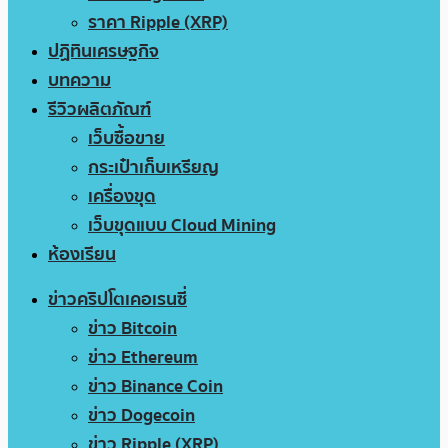
ราคา Ripple (XRP)
ปฏิทินเศรษฐกิจ
บทความ
รีวิวผลิตภัณฑ์
เว็บซื้อขาย
กระเป๋าเก็บเหรียญ
เครื่องขุด
เว็บขุดแบบ Cloud Mining
ห้องเรียน
ข่าวคริปโตเคอเรนซี่
ข่าว Bitcoin
ข่าว Ethereum
ข่าว Binance Coin
ข่าว Dogecoin
ข่าว Ripple (XRP)