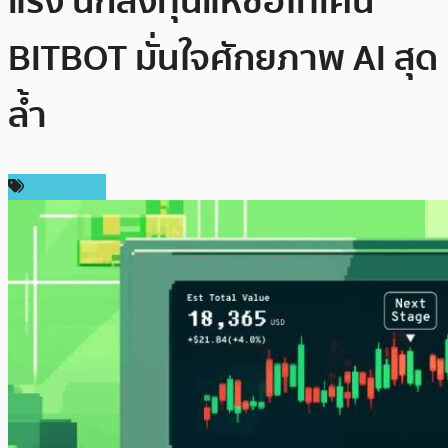
แรง นักลงทุนแห่ซื้อโทเค็น
BITBOT มั่นใจศักยภาพ AI สุด
ล้ำ
สปอนเซอร์