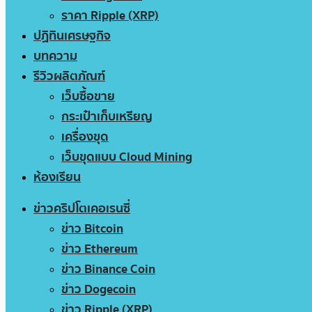
ราคา Ripple (XRP)
ปฏิทินเศรษฐกิจ
บทความ
รีวิวผลิตภัณฑ์
เว็บซื้อขาย
กระเป๋าเก็บเหรียญ
เครื่องขุด
เว็บขุดแบบ Cloud Mining
ห้องเรียน
ข่าวคริปโตเคอเรนซี่
ข่าว Bitcoin
ข่าว Ethereum
ข่าว Binance Coin
ข่าว Dogecoin
ข่าว Ripple (XRP)