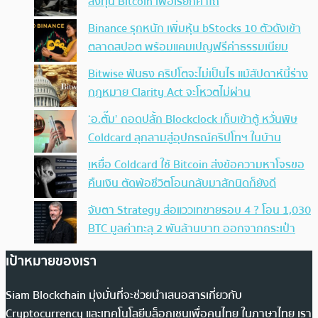
ลงทุน Bitcoin เพื่อเรียกค่าไถ่
Binance รุกหนัก เพิ่มหุ้น bStocks 10 ตัวดังเข้า
ตลาดสปอต พร้อมแคมเปญฟรีค่าธรรมเนียม
Bitwise ฟันธง คริปโตจะไม่เป็นไร แม้สัปดาห์นี้ร่าง
กฎหมาย Clarity Act จะโหวตไม่ผ่าน
‘อ.ตั๊ม’ ถอดปลั้ก Blockclock เก็บเข้าตู้ หวั่นพิษ
Coldcard ลุกลามสู่อุปกรณ์คริปโทฯ ในบ้าน
เหยื่อ Coldcard ใช้ Bitcoin ส่งข้อความหาโจรขอ
คืนเงิน ตัดพ้อชีวิตโอนกลับมาสักนิดก็ยังดี
จับตา Strategy ส่อแววเทขายรอบ 4 ? โอน 1,030
BTC มูลค่าทะลุ 2 พันล้านบาท ออกจากกระเป๋า
เป้าหมายของเรา
Siam Blockchain มุ่งมั่นที่จะช่วยนำเสนอสารเกี่ยวกับ
Cryptocurrency และเทคโนโลยีบล็อกเชนเพื่อคนไทย ในภาษาไทย เรา