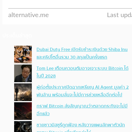
ประเด็นล่าสุด
Dubai Duty Free เปิดรับชำระเงินด้วย Shiba Inu
และคริปโตอื่นรวม 30 สกุลเป็นครั้งแรก
Tom Lee เตือนควอนตัมอาจเจาะระบบ Bitcoin ได้
ในปี 2028
ผู้ก่อตั้งประกาศปิดฉากเหรียญ AI Agent มูลค่า 2
พันล้าน พร้อมลั่นจะไม่มีการช่วยเหลืออีกต่อไป
กราฟ Bitcoin ส่งสัญญาณว่าตลาดกระทิงจะไม่มี
อีกแล้ว
ชายชาวมิสซูรีถูกฟ้อง หลังวางแผนลักพาตัวนัก