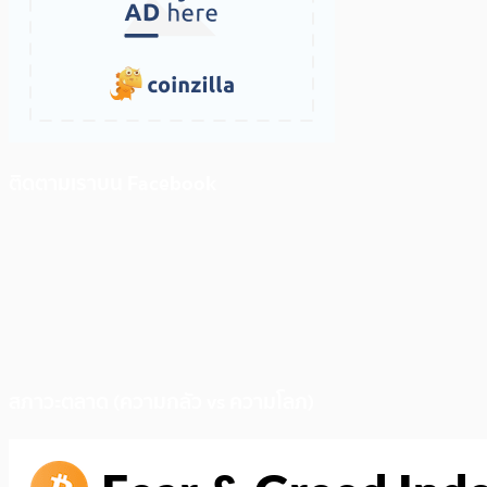
ติดตามเราบน Facebook
สภาวะตลาด (ความกลัว vs ความโลภ)