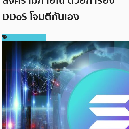
สงครามภายใน ด้วยการยิง
DDoS โจมตีกันเอง
ข่าวคริปโตเคอเรนซี่