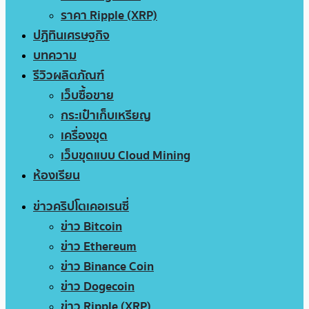
ราคา Ripple (XRP)
ปฏิทินเศรษฐกิจ
บทความ
รีวิวผลิตภัณฑ์
เว็บซื้อขาย
กระเป๋าเก็บเหรียญ
เครื่องขุด
เว็บขุดแบบ Cloud Mining
ห้องเรียน
ข่าวคริปโตเคอเรนซี่
ข่าว Bitcoin
ข่าว Ethereum
ข่าว Binance Coin
ข่าว Dogecoin
ข่าว Ripple (XRP)