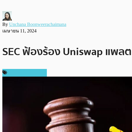
By
Unchana Boonweerachaimana
เมษายน 11, 2024
SEC ฟ้องร้อง Uniswap แพลตฟอร
ข่าวคริปโตเคอเรนซี่