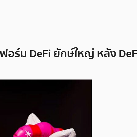
์ม DeFi ยักษ์ใหญ่ หลัง DeFi 