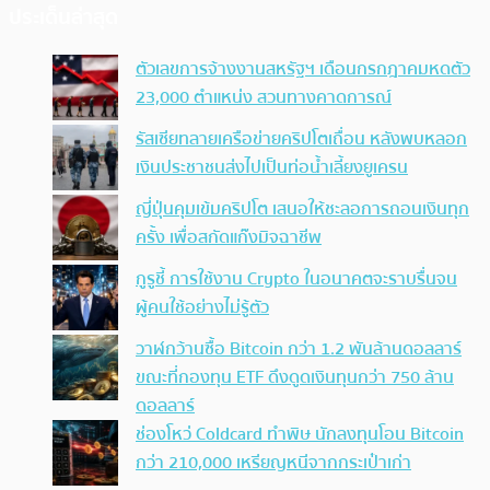
ประเด็นล่าสุด
ตัวเลขการจ้างงานสหรัฐฯ เดือนกรกฎาคมหดตัว
23,000 ตำแหน่ง สวนทางคาดการณ์
รัสเซียทลายเครือข่ายคริปโตเถื่อน หลังพบหลอก
เงินประชาชนส่งไปเป็นท่อน้ำเลี้ยงยูเครน
ญี่ปุ่นคุมเข้มคริปโต เสนอให้ชะลอการถอนเงินทุก
ครั้ง เพื่อสกัดแก๊งมิจฉาชีพ
กูรูชี้ การใช้งาน Crypto ในอนาคตจะราบรื่นจน
ผู้คนใช้อย่างไม่รู้ตัว
วาฬกว้านซื้อ Bitcoin กว่า 1.2 พันล้านดอลลาร์
ขณะที่กองทุน ETF ดึงดูดเงินทุนกว่า 750 ล้าน
ดอลลาร์
ช่องโหว่ Coldcard ทำพิษ นักลงทุนโอน Bitcoin
กว่า 210,000 เหรียญหนีจากกระเป๋าเก่า