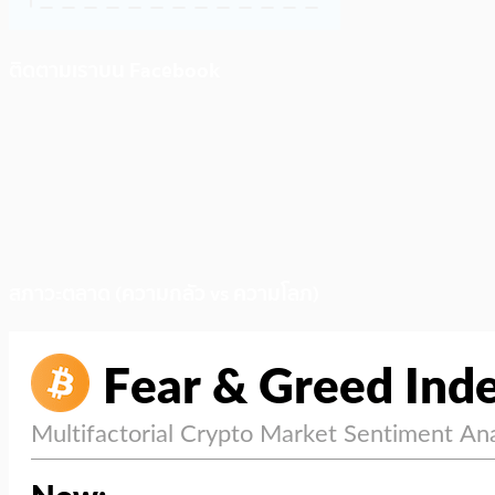
ติดตามเราบน Facebook
สภาวะตลาด (ความกลัว vs ความโลภ)