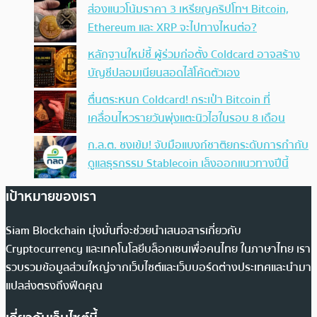
ส่องแนวโน้มราคา 3 เหรียญคริปโทฯ Bitcoin,
Ethereum และ XRP จะไปทางไหนต่อ?
หลักฐานใหม่ชี้ ผู้ร่วมก่อตั้ง Coldcard อาจสร้าง
บัญชีปลอมเนียนสอดไส้โค้ดตัวเอง
ตื่นตระหนก Coldcard! กระเป๋า Bitcoin ที่
เคลื่อนไหวรายวันพุ่งแตะนิวไฮในรอบ 8 เดือน
ก.ล.ต. ชงเข้ม! จับมือแบงก์ชาติยกระดับการกำกับ
ดูแลธุรกรรม Stablecoin เล็งออกแนวทางปีนี้
เป้าหมายของเรา
Siam Blockchain มุ่งมั่นที่จะช่วยนำเสนอสารเกี่ยวกับ
Cryptocurrency และเทคโนโลยีบล็อกเชนเพื่อคนไทย ในภาษาไทย เรา
รวบรวมข้อมูลส่วนใหญ่จากเว็บไซต์และเว็บบอร์ดต่างประเทศและนำมา
แปลส่งตรงถึงฟีดคุณ