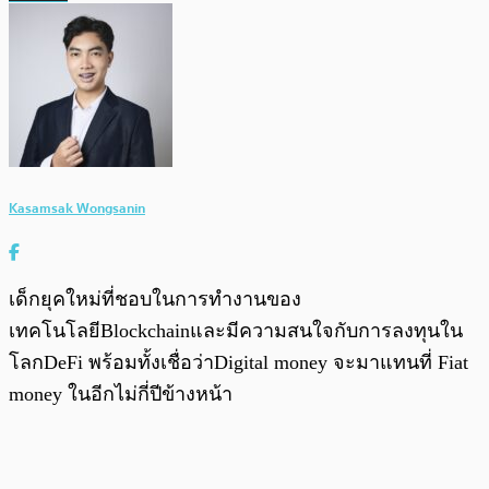
Kasamsak Wongsanin
เด็กยุคใหม่ที่ชอบในการทำงานของ
เทคโนโลยีBlockchainและมีความสนใจกับการลงทุนใน
โลกDeFi พร้อมทั้งเชื่อว่าDigital money จะมาแทนที่ Fiat
money ในอีกไม่กี่ปีข้างหน้า