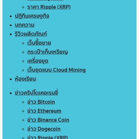
ราคา Ripple (XRP)
ปฏิทินเศรษฐกิจ
บทความ
รีวิวผลิตภัณฑ์
เว็บซื้อขาย
กระเป๋าเก็บเหรียญ
เครื่องขุด
เว็บขุดแบบ Cloud Mining
ห้องเรียน
ข่าวคริปโตเคอเรนซี่
ข่าว Bitcoin
ข่าว Ethereum
ข่าว Binance Coin
ข่าว Dogecoin
ข่าว Ripple (XRP)