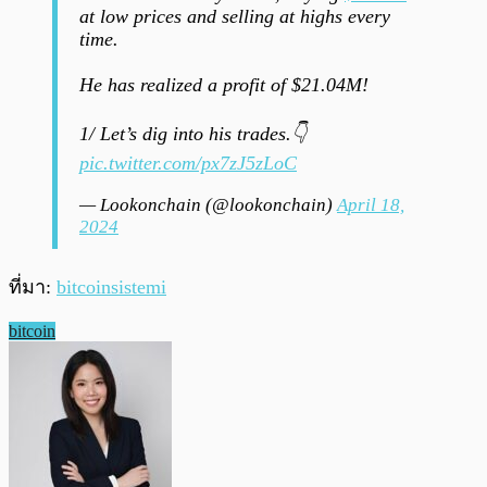
at low prices and selling at highs every
time.
He has realized a profit of $21.04M!
1/ Let’s dig into his trades.👇
pic.twitter.com/px7zJ5zLoC
— Lookonchain (@lookonchain)
April 18,
2024
ที่มา:
bitcoinsistemi
bitcoin