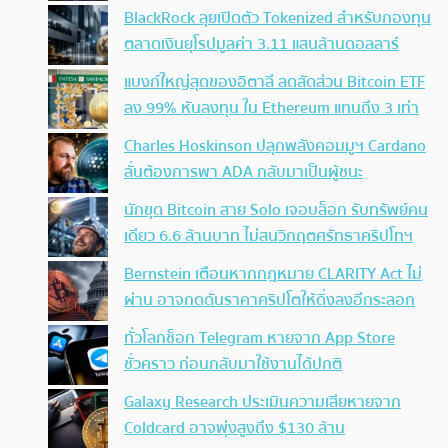
BlackRock ลุยเปิดตัว Tokenized สำหรับกองทุน
ตลาดเงินยุโรปมูลค่า 3.11 แสนล้านดอลลาร์
แบงก์ใหญ่สุดของอิตาลี ลดสัดส่วน Bitcoin ETF
ลง 99% หันลงทุน ใน Ethereum แทนถึง 3 เท่า
Charles Hoskinson ปลุกพลังคอมมูฯ Cardano
ลั่นต้องการพา ADA กลับมาเป็นผู้ชนะ
นักขุด Bitcoin สาย Solo เจอบล็อก รับทรัพย์คน
เดียว 6.6 ล้านบาท ไม่สนวิกฤตศรัทธาคริปโทฯ
Bernstein เตือนหากกฎหมาย CLARITY Act ไม่
ผ่าน อาจกดดันราคาคริปโตให้ดิ่งลงอีกระลอก
ทั่วโลกช็อก Telegram หายจาก App Store
ชั่วคราว ก่อนกลับมาใช้งานได้ปกติ
Galaxy Research ประเมินความเสียหายจาก
Coldcard อาจพุ่งสูงถึง $130 ล้าน