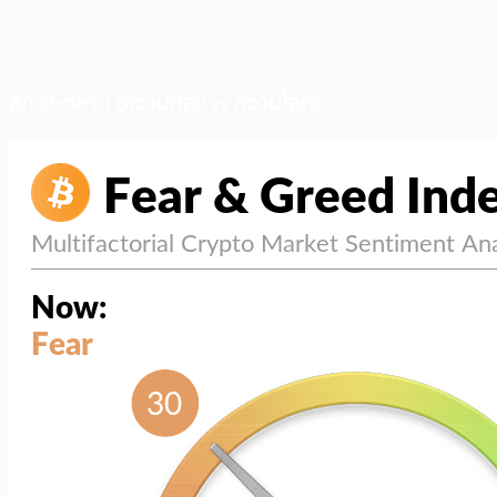
สภาวะตลาด (ความกลัว vs ความโลภ)