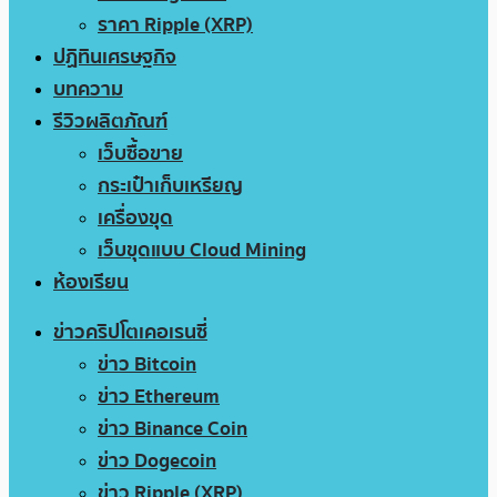
ราคา Ripple (XRP)
ปฏิทินเศรษฐกิจ
บทความ
รีวิวผลิตภัณฑ์
เว็บซื้อขาย
กระเป๋าเก็บเหรียญ
เครื่องขุด
เว็บขุดแบบ Cloud Mining
ห้องเรียน
ข่าวคริปโตเคอเรนซี่
ข่าว Bitcoin
ข่าว Ethereum
ข่าว Binance Coin
ข่าว Dogecoin
ข่าว Ripple (XRP)