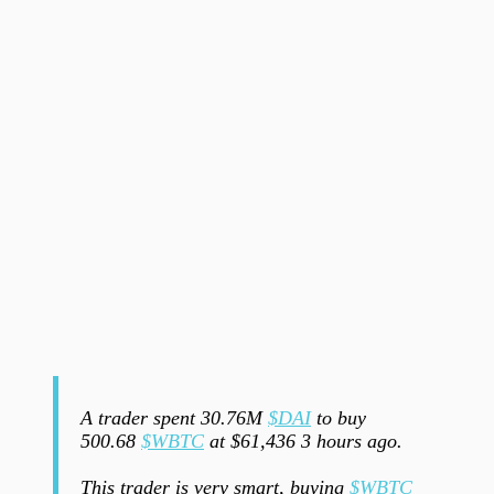
A trader spent 30.76M
$DAI
to buy
500.68
$WBTC
at $61,436 3 hours ago.
This trader is very smart, buying
$WBTC