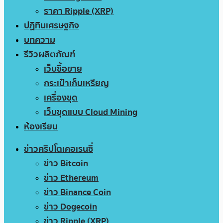
ราคา Ripple (XRP)
ปฏิทินเศรษฐกิจ
บทความ
รีวิวผลิตภัณฑ์
เว็บซื้อขาย
กระเป๋าเก็บเหรียญ
เครื่องขุด
เว็บขุดแบบ Cloud Mining
ห้องเรียน
ข่าวคริปโตเคอเรนซี่
ข่าว Bitcoin
ข่าว Ethereum
ข่าว Binance Coin
ข่าว Dogecoin
ข่าว Ripple (XRP)