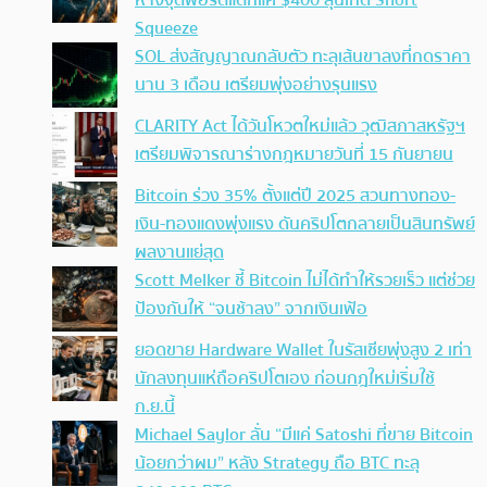
ห่างจุดพอร์ตแตกแค่ $400 ลุ้นเกิด Short
Squeeze
SOL ส่งสัญญาณกลับตัว ทะลุเส้นขาลงที่กดราคา
นาน 3 เดือน เตรียมพุ่งอย่างรุนแรง
CLARITY Act ได้วันโหวตใหม่แล้ว วุฒิสภาสหรัฐฯ
เตรียมพิจารณาร่างกฎหมายวันที่ 15 กันยายน
Bitcoin ร่วง 35% ตั้งแต่ปี 2025 สวนทางทอง-
เงิน-ทองแดงพุ่งแรง ดันคริปโตกลายเป็นสินทรัพย์
ผลงานแย่สุด
Scott Melker ชี้ Bitcoin ไม่ได้ทำให้รวยเร็ว แต่ช่วย
ป้องกันให้ “จนช้าลง” จากเงินเฟ้อ
ยอดขาย Hardware Wallet ในรัสเซียพุ่งสูง 2 เท่า
นักลงทุนแห่ถือคริปโตเอง ก่อนกฎใหม่เริ่มใช้
ก.ย.นี้
Michael Saylor ลั่น “มีแค่ Satoshi ที่ขาย Bitcoin
น้อยกว่าผม” หลัง Strategy ถือ BTC ทะลุ