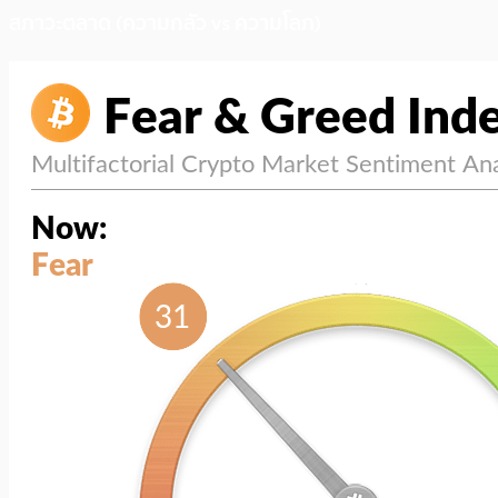
สภาวะตลาด (ความกลัว vs ความโลภ)