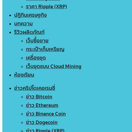
ราคา Ripple (XRP)
ปฏิทินเศรษฐกิจ
บทความ
รีวิวผลิตภัณฑ์
เว็บซื้อขาย
กระเป๋าเก็บเหรียญ
เครื่องขุด
เว็บขุดแบบ Cloud Mining
ห้องเรียน
ข่าวคริปโตเคอเรนซี่
ข่าว Bitcoin
ข่าว Ethereum
ข่าว Binance Coin
ข่าว Dogecoin
ข่าว Ripple (XRP)