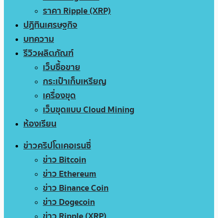
ราคา Ripple (XRP)
ปฏิทินเศรษฐกิจ
บทความ
รีวิวผลิตภัณฑ์
เว็บซื้อขาย
กระเป๋าเก็บเหรียญ
เครื่องขุด
เว็บขุดแบบ Cloud Mining
ห้องเรียน
ข่าวคริปโตเคอเรนซี่
ข่าว Bitcoin
ข่าว Ethereum
ข่าว Binance Coin
ข่าว Dogecoin
ข่าว Ripple (XRP)