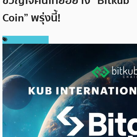
ขวัญใจคนไทยอย่าง “Bitkub
Coin” พรุ่งนี้!
ข่าวคริปโตเคอเรนซี่