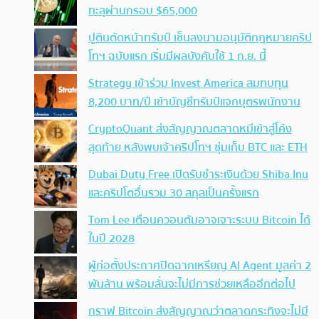
ทะลุผ่านกรอบ $65,000
ปูตินตัดหน้าทรัมป์ เซ็นลงนามอนุมัติกฎหมายคริป
โทฯ ฉบับแรก เริ่มมีผลบังคับใช้ 1 ก.ย. นี้
Strategy เข้าร่วม Invest America สมทบทุน
8,200 บาท/ปี เข้าบัญชีทรัมป์แจกบุตรพนักงาน
CryptoQuant ส่งสัญญาณตลาดหมีเข้าสู่โค้ง
สุดท้าย หลังพบเจ้าคริปโทฯ ซุ่มเก็บ BTC และ ETH
Dubai Duty Free เปิดรับชำระเงินด้วย Shiba Inu
และคริปโตอื่นรวม 30 สกุลเป็นครั้งแรก
Tom Lee เตือนควอนตัมอาจเจาะระบบ Bitcoin ได้
ในปี 2028
ผู้ก่อตั้งประกาศปิดฉากเหรียญ AI Agent มูลค่า 2
พันล้าน พร้อมลั่นจะไม่มีการช่วยเหลืออีกต่อไป
กราฟ Bitcoin ส่งสัญญาณว่าตลาดกระทิงจะไม่มี