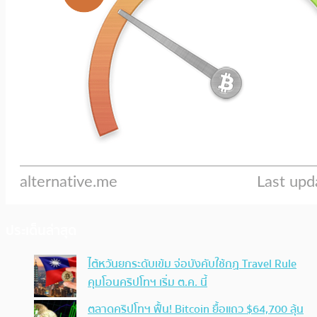
ประเด็นล่าสุด
ไต้หวันยกระดับเข้ม จ่อบังคับใช้กฏ Travel Rule
คุมโอนคริปโทฯ เริ่ม ต.ค. นี้
ตลาดคริปโทฯ ฟื้น! Bitcoin ยื้อแถว $64,700 ลุ้น