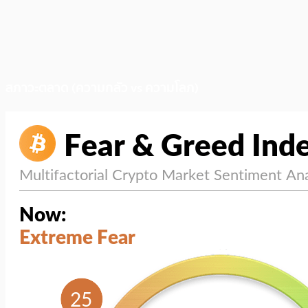
สภาวะตลาด (ความกลัว vs ความโลภ)