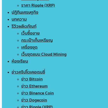
ราคา Ripple (XRP)
ปฏิทินเศรษฐกิจ
บทความ
รีวิวผลิตภัณฑ์
เว็บซื้อขาย
กระเป๋าเก็บเหรียญ
เครื่องขุด
เว็บขุดแบบ Cloud Mining
ห้องเรียน
ข่าวคริปโตเคอเรนซี่
ข่าว Bitcoin
ข่าว Ethereum
ข่าว Binance Coin
ข่าว Dogecoin
ข่าว Ripple (XRP)