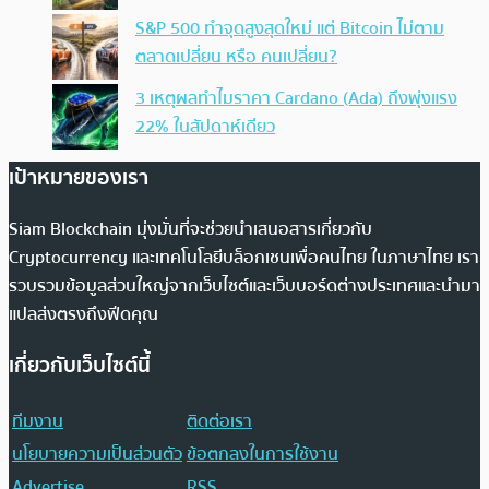
S&P 500 ทำจุดสูงสุดใหม่ แต่ Bitcoin ไม่ตาม
ตลาดเปลี่ยน หรือ คนเปลี่ยน?
3 เหตุผลทำไมราคา Cardano (Ada) ถึงพุ่งแรง
22% ในสัปดาห์เดียว
เป้าหมายของเรา
Siam Blockchain มุ่งมั่นที่จะช่วยนำเสนอสารเกี่ยวกับ
Cryptocurrency และเทคโนโลยีบล็อกเชนเพื่อคนไทย ในภาษาไทย เรา
รวบรวมข้อมูลส่วนใหญ่จากเว็บไซต์และเว็บบอร์ดต่างประเทศและนำมา
แปลส่งตรงถึงฟีดคุณ
เกี่ยวกับเว็บไซต์นี้
ทีมงาน
ติดต่อเรา
นโยบายความเป็นส่วนตัว
ข้อตกลงในการใช้งาน
Advertise
RSS