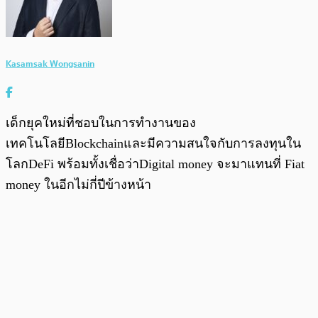
Kasamsak Wongsanin
เด็กยุคใหม่ที่ชอบในการทำงานของ
เทคโนโลยีBlockchainและมีความสนใจกับการลงทุนใน
โลกDeFi พร้อมทั้งเชื่อว่าDigital money จะมาแทนที่ Fiat
money ในอีกไม่กี่ปีข้างหน้า