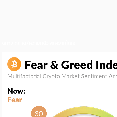
สภาวะตลาด (ความกลัว vs ความโลภ)