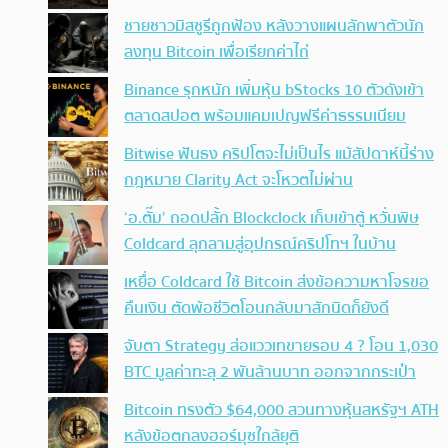
ชายชาวมิสซูรีถูกฟ้อง หลังวางแผนลักพาตัวนัก
ลงทุน Bitcoin เพื่อเรียกค่าไถ่
Binance รุกหนัก เพิ่มหุ้น bStocks 10 ตัวดังเข้า
ตลาดสปอต พร้อมแคมเปญฟรีค่าธรรมเนียม
Bitwise ฟันธง คริปโตจะไม่เป็นไร แม้สัปดาห์นี้ร่าง
กฎหมาย Clarity Act จะโหวตไม่ผ่าน
‘อ.ตั๊ม’ ถอดปลั้ก Blockclock เก็บเข้าตู้ หวั่นพิษ
Coldcard ลุกลามสู่อุปกรณ์คริปโทฯ ในบ้าน
เหยื่อ Coldcard ใช้ Bitcoin ส่งข้อความหาโจรขอ
คืนเงิน ตัดพ้อชีวิตโอนกลับมาสักนิดก็ยังดี
จับตา Strategy ส่อแววเทขายรอบ 4 ? โอน 1,030
BTC มูลค่าทะลุ 2 พันล้านบาท ออกจากกระเป๋า
Bitcoin ทรงตัว $64,000 สวนทางหุ้นสหรัฐฯ ATH
หลังข้อตกลงฮอร์มุซใกล้ยุติ