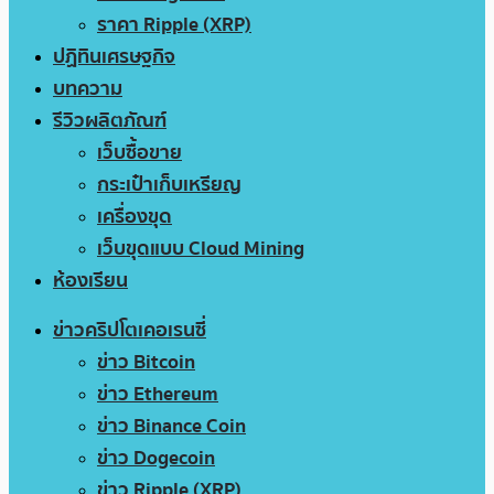
ราคา Ripple (XRP)
ปฏิทินเศรษฐกิจ
บทความ
รีวิวผลิตภัณฑ์
เว็บซื้อขาย
กระเป๋าเก็บเหรียญ
เครื่องขุด
เว็บขุดแบบ Cloud Mining
ห้องเรียน
ข่าวคริปโตเคอเรนซี่
ข่าว Bitcoin
ข่าว Ethereum
ข่าว Binance Coin
ข่าว Dogecoin
ข่าว Ripple (XRP)