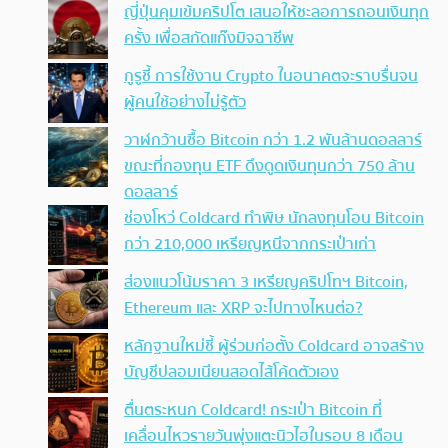
ญี่ปุ่นคุมเข้มคริปโต เสนอให้ชะลอการถอนเงินทุก
ครั้ง เพื่อสกัดแก๊งมิจฉาชีพ
กูรูชี้ การใช้งาน Crypto ในอนาคตจะราบรื่นจน
ผู้คนใช้อย่างไม่รู้ตัว
วาฬกว้านซื้อ Bitcoin กว่า 1.2 พันล้านดอลลาร์
ขณะที่กองทุน ETF ดึงดูดเงินทุนกว่า 750 ล้าน
ดอลลาร์
ช่องโหว่ Coldcard ทำพิษ นักลงทุนโอน Bitcoin
กว่า 210,000 เหรียญหนีจากกระเป๋าเก่า
ส่องแนวโน้มราคา 3 เหรียญคริปโทฯ Bitcoin,
Ethereum และ XRP จะไปทางไหนต่อ?
หลักฐานใหม่ชี้ ผู้ร่วมก่อตั้ง Coldcard อาจสร้าง
บัญชีปลอมเนียนสอดไส้โค้ดตัวเอง
ตื่นตระหนก Coldcard! กระเป๋า Bitcoin ที่
เคลื่อนไหวรายวันพุ่งแตะนิวไฮในรอบ 8 เดือน