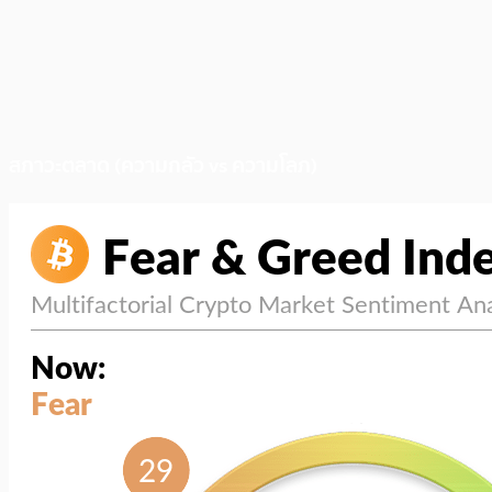
สภาวะตลาด (ความกลัว vs ความโลภ)