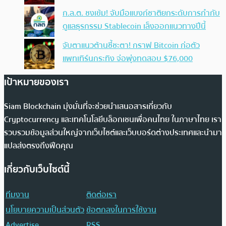
ก.ล.ต. ชงเข้ม! จับมือแบงก์ชาติยกระดับการกำกับ
ดูแลธุรกรรม Stablecoin เล็งออกแนวทางปีนี้
จับตาแนวต้านชี้ชะตา! กราฟ Bitcoin ก่อตัว
แพทเทิร์นกระทิง จ่อพุ่งทดสอบ $76,000
เป้าหมายของเรา
Siam Blockchain มุ่งมั่นที่จะช่วยนำเสนอสารเกี่ยวกับ
Cryptocurrency และเทคโนโลยีบล็อกเชนเพื่อคนไทย ในภาษาไทย เรา
รวบรวมข้อมูลส่วนใหญ่จากเว็บไซต์และเว็บบอร์ดต่างประเทศและนำมา
แปลส่งตรงถึงฟีดคุณ
เกี่ยวกับเว็บไซต์นี้
ทีมงาน
ติดต่อเรา
นโยบายความเป็นส่วนตัว
ข้อตกลงในการใช้งาน
Advertise
RSS