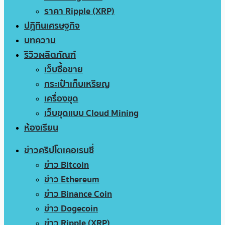
ราคา Ripple (XRP)
ปฏิทินเศรษฐกิจ
บทความ
รีวิวผลิตภัณฑ์
เว็บซื้อขาย
กระเป๋าเก็บเหรียญ
เครื่องขุด
เว็บขุดแบบ Cloud Mining
ห้องเรียน
ข่าวคริปโตเคอเรนซี่
ข่าว Bitcoin
ข่าว Ethereum
ข่าว Binance Coin
ข่าว Dogecoin
ข่าว Ripple (XRP)