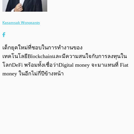
Kasamsak Wongsanin
เด็กยุคใหม่ที่ชอบในการทำงานของ
เทคโนโลยีBlockchainและมีความสนใจกับการลงทุนใน
โลกDeFi พร้อมทั้งเชื่อว่าDigital money จะมาแทนที่ Fiat
money ในอีกไม่กี่ปีข้างหน้า