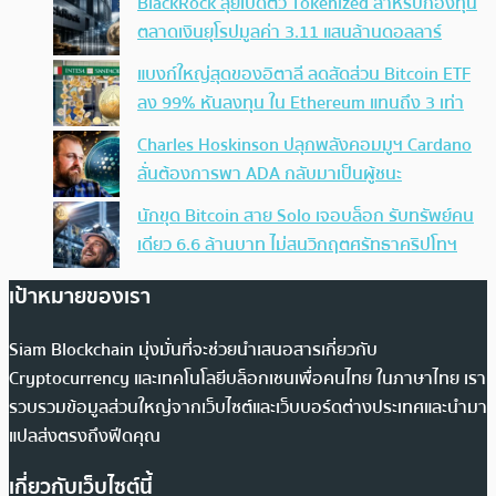
BlackRock ลุยเปิดตัว Tokenized สำหรับกองทุน
ตลาดเงินยุโรปมูลค่า 3.11 แสนล้านดอลลาร์
แบงก์ใหญ่สุดของอิตาลี ลดสัดส่วน Bitcoin ETF
ลง 99% หันลงทุน ใน Ethereum แทนถึง 3 เท่า
Charles Hoskinson ปลุกพลังคอมมูฯ Cardano
ลั่นต้องการพา ADA กลับมาเป็นผู้ชนะ
นักขุด Bitcoin สาย Solo เจอบล็อก รับทรัพย์คน
เดียว 6.6 ล้านบาท ไม่สนวิกฤตศรัทธาคริปโทฯ
เป้าหมายของเรา
Siam Blockchain มุ่งมั่นที่จะช่วยนำเสนอสารเกี่ยวกับ
Cryptocurrency และเทคโนโลยีบล็อกเชนเพื่อคนไทย ในภาษาไทย เรา
รวบรวมข้อมูลส่วนใหญ่จากเว็บไซต์และเว็บบอร์ดต่างประเทศและนำมา
แปลส่งตรงถึงฟีดคุณ
เกี่ยวกับเว็บไซต์นี้