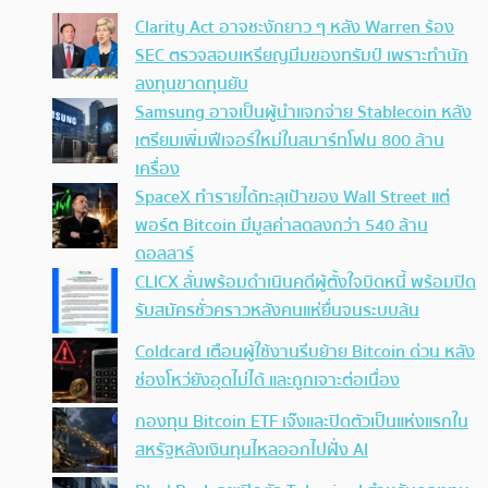
Clarity Act อาจชะงักยาว ๆ หลัง Warren ร้อง
SEC ตรวจสอบเหรียญมีมของทรัมป์ เพราะทำนัก
ลงทุนขาดทุนยับ
Samsung อาจเป็นผู้นำแจกจ่าย Stablecoin หลัง
เตรียมเพิ่มฟีเจอร์ใหม่ในสมาร์ทโฟน 800 ล้าน
เครื่อง
SpaceX ทำรายได้ทะลุเป้าของ Wall Street แต่
พอร์ต Bitcoin มีมูลค่าลดลงกว่า 540 ล้าน
ดอลลาร์
CLICX ลั่นพร้อมดำเนินคดีผู้ตั้งใจบิดหนี้ พร้อมปิด
รับสมัครชั่วคราวหลังคนแห่ยื่นจนระบบล้น
Coldcard เตือนผู้ใช้งานรีบย้าย Bitcoin ด่วน หลัง
ช่องโหว่ยังอุดไม่ได้ และถูกเจาะต่อเนื่อง
กองทุน Bitcoin ETF เจ๊งและปิดตัวเป็นแห่งแรกใน
สหรัฐหลังเงินทุนไหลออกไปฝั่ง AI