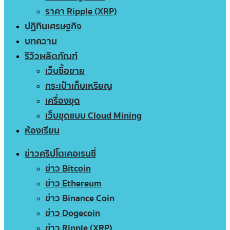
ราคา Ripple (XRP)
ปฏิทินเศรษฐกิจ
บทความ
รีวิวผลิตภัณฑ์
เว็บซื้อขาย
กระเป๋าเก็บเหรียญ
เครื่องขุด
เว็บขุดแบบ Cloud Mining
ห้องเรียน
ข่าวคริปโตเคอเรนซี่
ข่าว Bitcoin
ข่าว Ethereum
ข่าว Binance Coin
ข่าว Dogecoin
ข่าว Ripple (XRP)