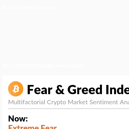
ติดตามเราบน Facebook
สภาวะตลาด (ความกลัว vs ความโลภ)