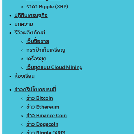
ราคา Ripple (XRP)
ปฏิทินเศรษฐกิจ
บทความ
รีวิวผลิตภัณฑ์
เว็บซื้อขาย
กระเป๋าเก็บเหรียญ
เครื่องขุด
เว็บขุดแบบ Cloud Mining
ห้องเรียน
ข่าวคริปโตเคอเรนซี่
ข่าว Bitcoin
ข่าว Ethereum
ข่าว Binance Coin
ข่าว Dogecoin
ข่าว Ripple (XRP)