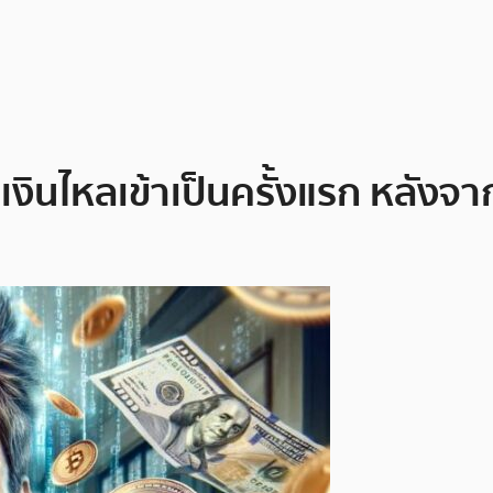
งินไหลเข้าเป็นครั้งแรก หลังจาก