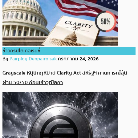
ข่าวคริปโตเคอเรนซี่
By
Pairploy Denpairojsak
กรกฎาคม 24, 2026
Grayscale หนุนกฎหมาย Clarity Act สหรัฐฯ คาดการณ์ลุ้น
ผ่าน 50/50 ก่อนเข้าวุฒิสภา