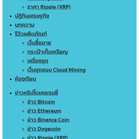
ราคา Ripple (XRP)
ปฏิทินเศรษฐกิจ
บทความ
รีวิวผลิตภัณฑ์
เว็บซื้อขาย
กระเป๋าเก็บเหรียญ
เครื่องขุด
เว็บขุดแบบ Cloud Mining
ห้องเรียน
ข่าวคริปโตเคอเรนซี่
ข่าว Bitcoin
ข่าว Ethereum
ข่าว Binance Coin
ข่าว Dogecoin
ข่าว Ripple (XRP)