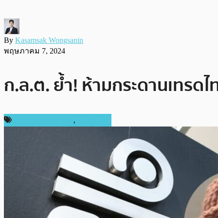
By
Kasamsak Wongsanin
พฤษภาคม 7, 2024
ก.ล.ต. ย้ำ! ห้ามกระดานเทรดไ
ข่าวคริปโตเคอเรนซี่
,
ในประเทศ