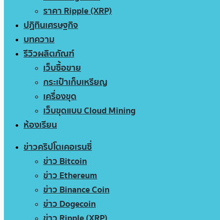
ราคา Ripple (XRP)
ปฏิทินเศรษฐกิจ
บทความ
รีวิวผลิตภัณฑ์
เว็บซื้อขาย
กระเป๋าเก็บเหรียญ
เครื่องขุด
เว็บขุดแบบ Cloud Mining
ห้องเรียน
ข่าวคริปโตเคอเรนซี่
ข่าว Bitcoin
ข่าว Ethereum
ข่าว Binance Coin
ข่าว Dogecoin
ข่าว Ripple (XRP)