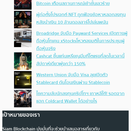
Bitcoin เตือนสถานการณ์เข้าขั้นเลวร้าย
ผู้ก่อตั้งโปรเจกต์ NFT ถูกฟ้องข้อหาหลอกลงทุน
หลังนำเงิน 10 ล้านดอลลาร์ไปเล่นพนัน
Broadridge จับมือ Payward Services เปิดทางผู้
ถือหุ้นโทเคน xStocksโหวตลงมติในการประชุมผู้
ถือหุ้นจริง
Cashcat ขึ้นแท่นเหรียญมีมที่โตแรงที่สุดในเวลานี้
สัปดาห์เดียวพุ่งกว่า 150%
Western Union จับมือ Visa ลุยเปิดตัว
Stablecard ดันโอนเงินผ่าน Stablecoin
ไขความลับนักลงทุนคริปโทฯ เกาหลีใต้! รอดจาก
แฮก Coldcard Wallet ได้อย่างไร
เป้าหมายของเรา
Siam Blockchain มุ่งมั่นที่จะช่วยนำเสนอสารเกี่ยวกับ