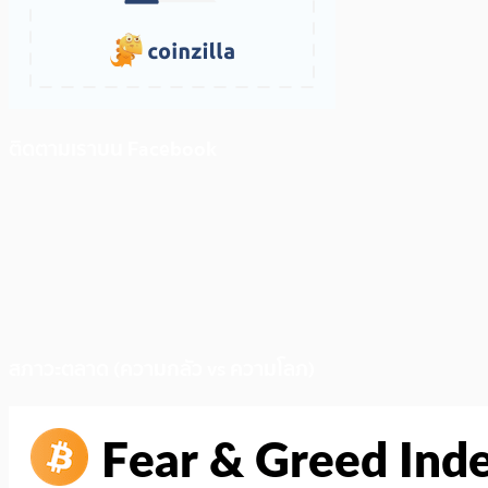
ติดตามเราบน Facebook
สภาวะตลาด (ความกลัว vs ความโลภ)