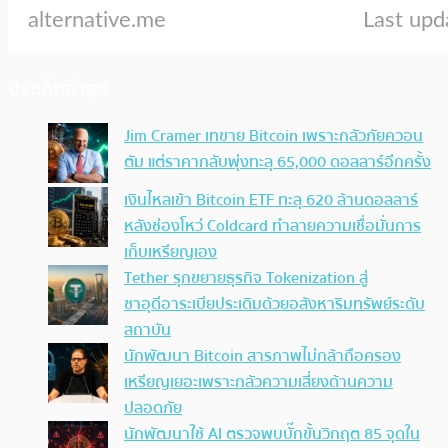
ประเด็นล่าสุด
Jim Cramer เทขาย Bitcoin เพราะกลัวภัยควอน
ตัม แต่ราคากลับพุ่งทะลุ 65,000 ดอลลาร์อีกครั้ง
เงินไหลเข้า Bitcoin ETF ทะลุ 620 ล้านดอลลาร์
หลังช่องโหว่ Coldcard ทำลายความเชื่อมั่นการ
เก็บเหรียญเอง
Tether รุกขยายธุรกิจ Tokenization สู่
ซาอุดีอาระเบียประเดิมด้วยอสังหาริมทรัพย์ระดับ
สถาบัน
นักพัฒนา Bitcoin สารภาพไม่กล้าถือครอง
เหรียญเยอะเพราะกลัวความเสี่ยงด้านความ
ปลอดภัย
นักพัฒนาใช้ AI ตรวจพบบั๊กขั้นวิกฤต 85 จุดใน