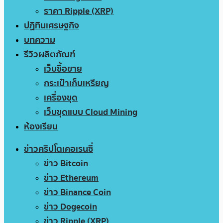
ราคา Ripple (XRP)
ปฏิทินเศรษฐกิจ
บทความ
รีวิวผลิตภัณฑ์
เว็บซื้อขาย
กระเป๋าเก็บเหรียญ
เครื่องขุด
เว็บขุดแบบ Cloud Mining
ห้องเรียน
ข่าวคริปโตเคอเรนซี่
ข่าว Bitcoin
ข่าว Ethereum
ข่าว Binance Coin
ข่าว Dogecoin
ข่าว Ripple (XRP)