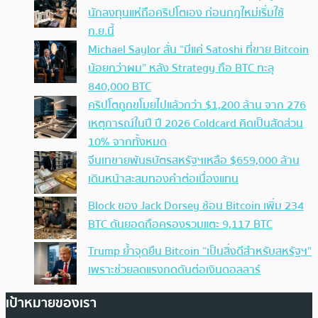
นักลงทุนแห่ถือคริปโตเอง ก่อนกฎใหม่เริ่มใช้
ก.ย.นี้
Michael Saylor ลั่น “มีแค่ Satoshi ที่ขาย Bitcoin
น้อยกว่าผม” หลัง Strategy ถือ BTC ทะลุ
840,000 BTC
คริปโตถูกขโมยไปแล้วกว่า $1,200 ล้าน จาก 276
เหตุการณ์ในปี ปี 2026 Coldcard คิดเป็นสัดส่วน
10% จากทั้งหมด
จีนเทขายพันธบัตรสหรัฐฯเหลือ $659,000 ล้าน
เดินหน้าสะสมทองคำต่อเนื่องแทน
Block ของ Jack Dorsey ช้อน Bitcoin เพิ่ม 234
BTC ดันยอดถือครองรวมแตะ 9,117 BTC
Trump ย้ำจุดยืน Bitcoin “เป็นสิ่งดีสำหรับสหรัฐฯ”
เพราะช่วยลดแรงกดดันต่อเงินดอลลาร์
เป้าหมายของเรา