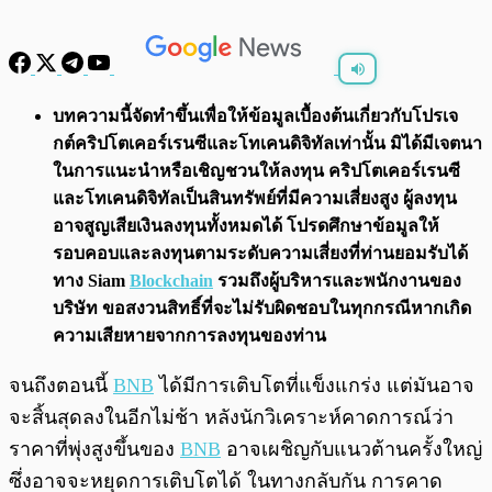
พร้อมเล่น
0:00
/
0:00
บทความนี้จัดทำขึ้นเพื่อให้ข้อมูลเบื้องต้นเกี่ยวกับโปรเจ
กต์คริปโตเคอร์เรนซีและโทเคนดิจิทัลเท่านั้น มิได้มีเจตนา
ในการแนะนำหรือเชิญชวนให้ลงทุน คริปโตเคอร์เรนซี
และโทเคนดิจิทัลเป็นสินทรัพย์ที่มีความเสี่ยงสูง ผู้ลงทุน
อาจสูญเสียเงินลงทุนทั้งหมดได้ โปรดศึกษาข้อมูลให้
รอบคอบและลงทุนตามระดับความเสี่ยงที่ท่านยอมรับได้
ทาง Siam
Blockchain
รวมถึงผู้บริหารและพนักงานของ
บริษัท ขอสงวนสิทธิ์ที่จะไม่รับผิดชอบในทุกกรณีหากเกิด
ความเสียหายจากการลงทุนของท่าน
จนถึงตอนนี้
BNB
ได้มีการเติบโตที่แข็งแกร่ง แต่มันอาจ
จะสิ้นสุดลงในอีกไม่ช้า หลังนักวิเคราะห์คาดการณ์ว่า
ราคาที่พุ่งสูงขึ้นของ
BNB
อาจเผชิญกับแนวต้านครั้งใหญ่
ซึ่งอาจจะหยุดการเติบโตได้ ในทางกลับกัน การคาด