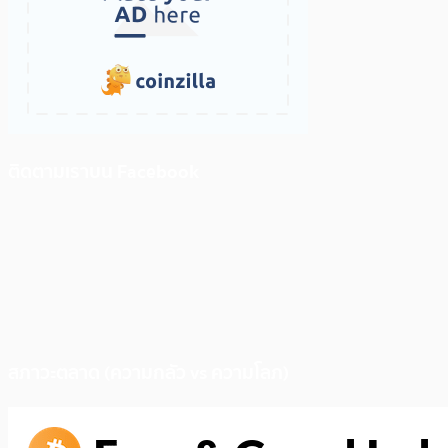
ติดตามเราบน Facebook
สภาวะตลาด (ความกลัว vs ความโลภ)