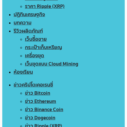
ราคา Ripple (XRP)
ปฏิทินเศรษฐกิจ
บทความ
รีวิวผลิตภัณฑ์
เว็บซื้อขาย
กระเป๋าเก็บเหรียญ
เครื่องขุด
เว็บขุดแบบ Cloud Mining
ห้องเรียน
ข่าวคริปโตเคอเรนซี่
ข่าว Bitcoin
ข่าว Ethereum
ข่าว Binance Coin
ข่าว Dogecoin
ข่าว Ripple (XRP)